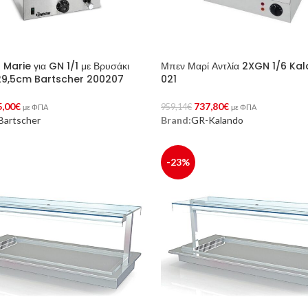
 Marie για GN 1/1 με Βρυσάκι
Μπεν Μαρί Αντλία 2XGN 1/6 Ka
29,5cm Bartscher 200207
021
5,00
€
737,80
€
959,14
€
με ΦΠΑ
με ΦΠΑ
Bartscher
Brand:
GR-Kalando
Στο Καλάθι
Προσθήκη Στο Καλάθι
-23%