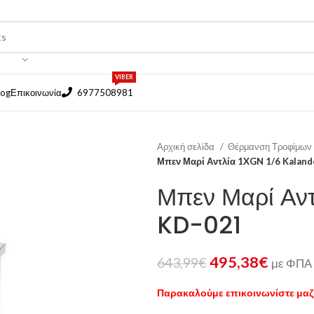
VIBER
log
Επικοινωνία
6977508981
Αρχική σελίδα
Θέρμανση Τροφίμων
Μπεν Μαρί Αντλία 1XGN 1/6 Kalan
Μπεν Μαρί Αν
KD-021
495,38
€
643,99
€
με ΦΠΑ
Παρακαλούμε επικοινωνίστε μαζί