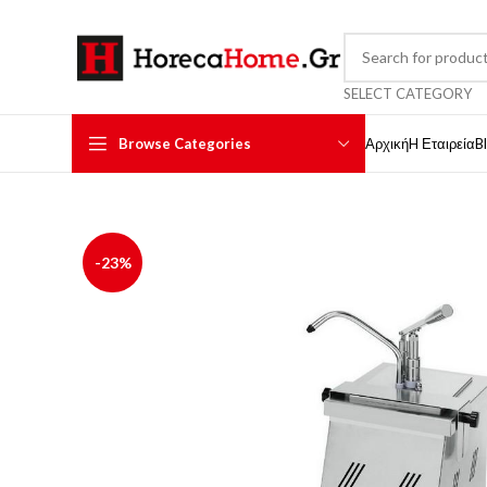
SELECT CATEGORY
Browse Categories
Αρχική
H Εταιρεία
B
-23%