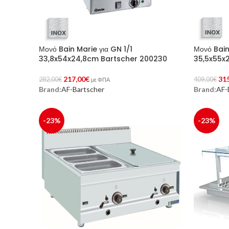
Μονό Bain Marie για GN 1/1
Μονό Bain
33,8x54x24,8cm Bartscher 200230
35,5x55x
217,00
€
31
282,00
€
409,00
€
με ΦΠΑ
Brand:
AF-Bartscher
Brand:
AF-
Προσθήκη Στο Καλάθι
Προσθήκη 
-23%
-23%