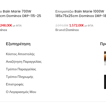
ιο Bain Marie 700W
Επιτραπέζιο Bain Marie 1000W
5cm Dominox DRP-115-25
185x75x25cm Dominox DRP-1
.248,00
€
1.572,00
€
2.044,00
€
με ΦΠΑ
με ΦΠΑ
inox
Brand:
Dominox
Στο Καλάθι
Προσθήκη Στο Καλάθι
Εξυπηρέτηση
Πρ
Κόστος Αποστολής
Αναζήτηση Παραγγελίας
Τρόποι Παραγγελίας
Τρόποι Πληρωμής
Επιστροφές
Ο Λογαριασμός Μου