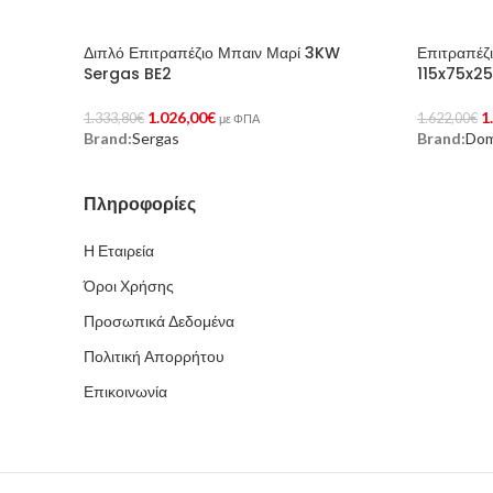
Διπλό Επιτραπέζιο Μπαιν Μαρί 3KW
Επιτραπέζ
Sergas BE2
115x75x2
1.026,00
€
1
1.333,80
€
1.622,00
€
με ΦΠΑ
Brand:
Sergas
Brand:
Dom
Προσθήκη Στο Καλάθι
Προσθήκη 
Πληροφορίες
Η Εταιρεία
Όροι Χρήσης
Προσωπικά Δεδομένα
Πολιτική Απορρήτου
Επικοινωνία