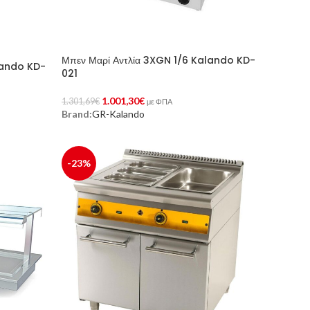
Μπεν Μαρί Αντλία 3XGN 1/6 Kalando KD-
lando KD-
021
1.001,30
€
1.301,69
€
με ΦΠΑ
Brand:
GR-Kalando
Προσθήκη Στο Καλάθι
-23%