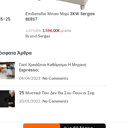
Επιδαπέδιο Μπαιν Μαρί 3KW Sergas
85-25
BE8S7
1.596,00
€
2.074,80
€
με ΦΠΑ
Brand:
Sergas
Προσθήκη Στο Καλάθι
όσφατα Άρθρα
Γιατί Χρειάζεται Καθάρισμα Η Μηχανή
Espresso;
04/04/2023
No Comments
25 Μυστικά Που Δεν Θα Σου Πουν οι Σεφ
20/01/2022
No Comments