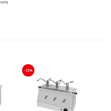
δοση
-23%