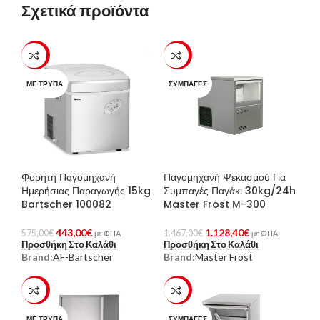
Σχετικά προϊόντα
-23%
-23%
ΜΕ ΤΡΎΠΑ
ΣΥΜΠΑΓΈΣ
Φορητή Παγομηχανή
Παγομηχανή Ψεκασμού Για
Ημερήσιας Παραγωγής 15kg
Συμπαγές Παγάκι 30kg/24h
Bartscher 100082
Master Frost Μ-300
443,00
€
1.128,40
€
575,00
€
1.467,00
€
με ΦΠΑ
με ΦΠΑ
Προσθήκη Στο Καλάθι
Προσθήκη Στο Καλάθι
Brand:
AF-Bartscher
Brand:
Master Frost
-23%
-23%
ΜΕ ΤΡΎΠΑ
ΣΥΜΠΑΓΈΣ