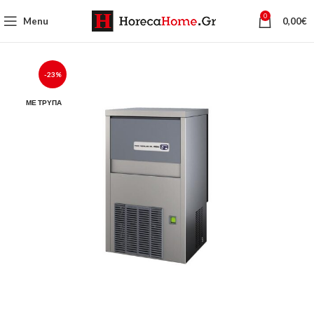
0
Menu
0,00
€
-23%
ΜΕ ΤΡΎΠΑ