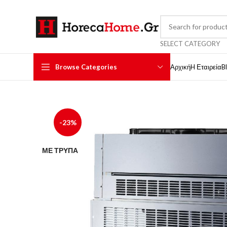
SELECT CATEGORY
Browse Categories
Αρχική
H Εταιρεία
B
-23%
ΜΕ ΤΡΎΠΑ