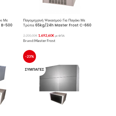
κι Με
Παγομηχανή Ψεκασμού Για Παγάκι Με
t B-500
Τρύπα 65kg/24h Master Frost C-660
1.692,60
€
2.200,00
€
με ΦΠΑ
Brand:
Master Frost
Προσθήκη Στο Καλάθι
-23%
ΣΥΜΠΑΓΈΣ