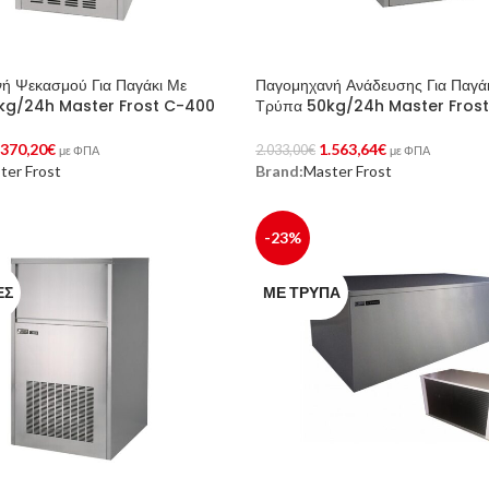
ή Ψεκασμού Για Παγάκι Με
Παγομηχανή Ανάδευσης Για Παγά
kg/24h Master Frost C-400
Τρύπα 50kg/24h Master Fros
.370,20
€
1.563,64
€
2.033,00
€
με ΦΠΑ
με ΦΠΑ
ter Frost
Brand:
Master Frost
Στο Καλάθι
Προσθήκη Στο Καλάθι
-23%
ΈΣ
ΜΕ ΤΡΎΠΑ