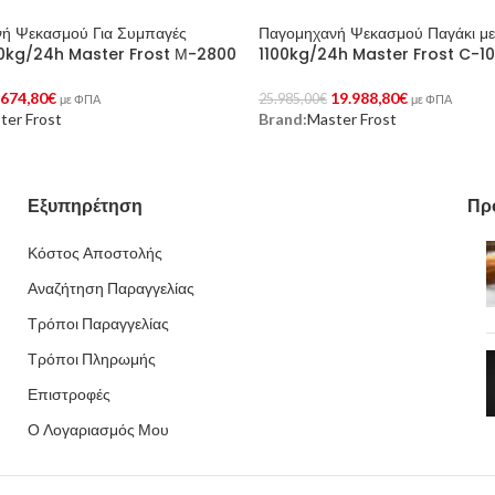
ή Ψεκασμού Για Συμπαγές
Παγομηχανή Ψεκασμού Παγάκι μ
80kg/24h Master Frost Μ-2800
1100kg/24h Master Frost C-1
.674,80
€
19.988,80
€
25.985,00
€
με ΦΠΑ
με ΦΠΑ
ter Frost
Brand:
Master Frost
Στο Καλάθι
Προσθήκη Στο Καλάθι
Εξυπηρέτηση
Πρ
Κόστος Αποστολής
Αναζήτηση Παραγγελίας
Τρόποι Παραγγελίας
Τρόποι Πληρωμής
Επιστροφές
Ο Λογαριασμός Μου