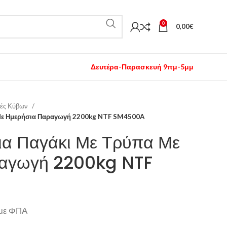
0
0,00
€
Δευτέρα-Παρασκευή 9πμ-5μμ
ές Κύβων
 Με Ημερήσια Παραγωγή 2200kg NTF SM4500A
ια Παγάκι Με Τρύπα Με
ραγωγή 2200kg NTF
με ΦΠΑ