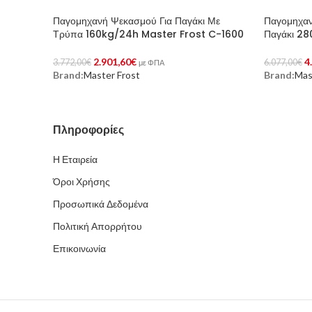
Παγομηχανή Ψεκασμού Για Παγάκι Με
Παγομηχαν
Τρύπα 160kg/24h Master Frost C-1600
Παγάκι 2
2.901,60
€
4
3.772,00
€
6.077,00
€
με ΦΠΑ
Brand:
Master Frost
Brand:
Mas
Προσθήκη Στο Καλάθι
Προσθήκη 
Πληροφορίες
Η Εταιρεία
Όροι Χρήσης
Προσωπικά Δεδομένα
Πολιτική Απορρήτου
Επικοινωνία