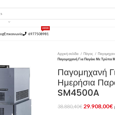
VIBER
log
Επικοινωνία
6977508981
Αρχική σελίδα
Πάγος
Παγομηχαν
Παγομηχανή Για Παγάκι Με Τρύπα
Παγομηχανή Γ
Ημερήσια Πα
SM4500A
29.908,00
€
38.880,40
€