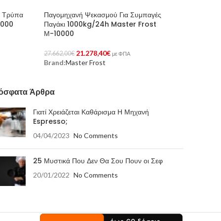
ε Τρύπα
Παγομηχανή Ψεκασμού Για Συμπαγές
0000
Παγάκι 1000kg/24h Master Frost
Μ-10000
21.278,40
€
27.662,00
€
με ΦΠΑ
Brand:
Master Frost
Προσθήκη Στο Καλάθι
όσφατα Άρθρα
Γιατί Χρειάζεται Καθάρισμα Η Μηχανή
Espresso;
04/04/2023
No Comments
25 Μυστικά Που Δεν Θα Σου Πουν οι Σεφ
20/01/2022
No Comments