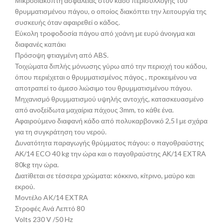
Μικροδιακόπτη ασφαλείας στον κάδο περισυλλογής του
θρυμματισμένου πάγου, ο οποίος διακόπτει την λειτουργία της
συσκευής όταν αφαιρεθεί ο κάδος.
Εύκολη τροφοδοσία πάγου από χοάνη με ευρύ άνοιγμα και
διαφανές καπάκι
Πρόσοψη φτιαγμένη από ABS.
Τοιχώματα διπλής μόνωσης γύρω από την περιοχή του κάδου,
όπου περιέχεται ο θρυμματισμένος πάγος , προκειμένου να
αποτραπεί το άμεσο λιώσιμο του θρυμματισμένου πάγου.
Μηχανισμό θρυμματισμού υψηλής αντοχής, κατασκευασμένο
από ανοξείδωτα μαχαίρια πάχους 3mm, το κάθε ένα.
Αφαιρούμενο διαφανή κάδο από πολυκαρβονικό 2,5 l με σχάρα
για τη συγκράτηση του νερού.
Δυνατότητα παραγωγής θρύμματος πάγου: o παγοθραύστης
ΑΚ/14 ECO 40 kg την ώρα και ο παγοθραύστης ΑΚ/14 EXTRA
80kg την ώρα.
Διατίθεται σε τέσσερα χρώματα: κόκκινο, κίτρινο, μαύρο και
εκρού.
Μοντέλο AK/14 EXTRA
Στροφές Ανά Λεπτό 80
Volts 230 V /50 Hz