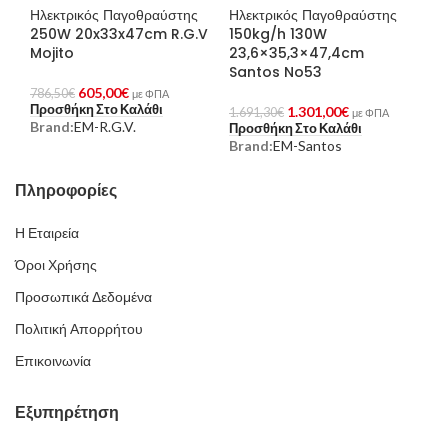
Ηλεκτρικός Παγοθραύστης
Ηλεκτρικός Παγοθραύστης
250W 20x33x47cm R.G.V
150kg/h 130W
Mojito
23,6×35,3×47,4cm
Santos No53
605,00
€
786,50
€
με ΦΠΑ
Προσθήκη Στο Καλάθι
1.301,00
€
1.691,30
€
με ΦΠΑ
Brand:
EM-R.G.V.
Προσθήκη Στο Καλάθι
Brand:
EM-Santos
Πληροφορίες
Η Εταιρεία
Όροι Χρήσης
Προσωπικά Δεδομένα
Πολιτική Απορρήτου
Επικοινωνία
Εξυπηρέτηση