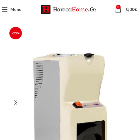
0
Menu
0,00
€
-23%