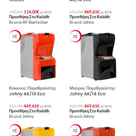
114,00
€
469,61
€
148,00
€
610,49
€
με ΦΠΑ
με ΦΠΑ
Προσθήκη Στο Καλάθι
Προσθήκη Στο Καλάθι
Brand:
AF-Bartscher
Brand:
Johny
-23%
-23%
Κόκκινος Παγοθραύστης
Μαύρος Παγοθραύστης
Johny AK/14 Eco
Johny AK/14 Eco
469,61
€
469,61
€
610,49
€
610,49
€
με ΦΠΑ
με ΦΠΑ
Προσθήκη Στο Καλάθι
Προσθήκη Στο Καλάθι
Brand:
Johny
Brand:
Johny
-23%
-23%