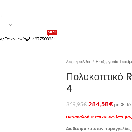
VIBER
log
Επικοινωνία
6977508981
Αρχική σελίδα
Επεξεργασία Τροφί
Πολυκοπτικό 
4
284,58
€
369,95
€
με ΦΠΑ
Παρακαλούμε επικοινωνίστε μαζί
Διαθέσιμο κατόπιν παραγγελίας