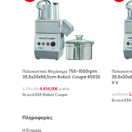
Πολυκοπτικό Μηχάνημα 750-1500rpm
Πολυκοπτ
35,5x30x66,5cm Robot Coupe R502E
35,5x30x
V.V
4.454,00
€
5.790,20
€
με ΦΠΑ
5
Brand:
EM-Robot Coupe
6.698,00
€
Προσθήκη Στο Καλάθι
Brand:
EM-
Προσθήκη 
Πληροφορίες
Η Εταιρεία