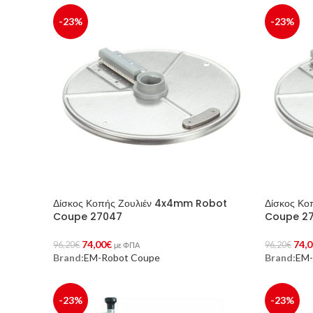
-23%
-23%
Δίσκος Κοπής Ζουλιέν 4x4mm Robot
Δίσκος Κ
Coupe 27047
Coupe 27
74,00
€
74,0
96,20
€
96,20
€
με ΦΠΑ
Brand:
EM-Robot Coupe
Brand:
EM-
Προσθήκη Στο Καλάθι
Προσθήκη 
-23%
-23%