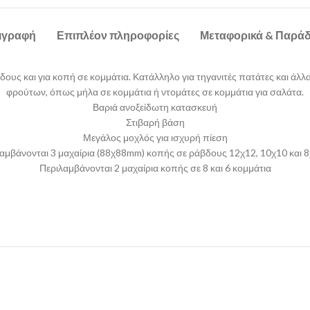
ιγραφή
Επιπλέον πληροφορίες
Μεταφορικά & Παρά
ους και για κοπή σε κομμάτια. Κατάλληλο για τηγανιτές πατάτες και άλλ
φρούτων, όπως μήλα σε κομμάτια ή ντομάτες σε κομμάτια για σαλάτα.
Βαριά ανοξείδωτη κατασκευή
Στιβαρή βάση
Μεγάλος μοχλός για ισχυρή πίεση
αμβάνονται 3 μαχαίρια (88χ88mm) κοπής σε ράβδους 12χ12, 10χ10 και
Περιλαμβάνονται 2 μαχαίρια κοπής σε 8 και 6 κομμάτια