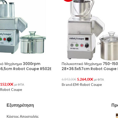
ικό Μηχάνημα 3000rpm
Πολυκοπτικό Μηχάνημα 750-15
66,5cm Robot Coupe R502E
28×36.5x57cm Robot Coupe 
5.264,00
€
6.843,00
€
με ΦΠΑ
.152,00
€
Brand:
EM-Robot Coupe
Προσθήκη Στο Καλάθι
με ΦΠΑ
Robot Coupe
Στο Καλάθι
Εξυπηρέτηση
Πρ
Κόστος Αποστολής