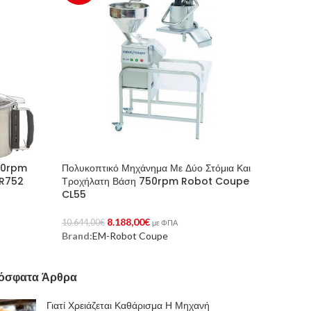
00rpm
Πολυκοπτικό Μηχάνημα Με Δύο Στόμια Και
R752
Τροχήλατη Βάση 750rpm Robot Coupe
CL55
8.188,00
€
10.644,00
€
με ΦΠΑ
Brand:
EM-Robot Coupe
Προσθήκη Στο Καλάθι
όσφατα Άρθρα
Γιατί Χρειάζεται Καθάρισμα Η Μηχανή