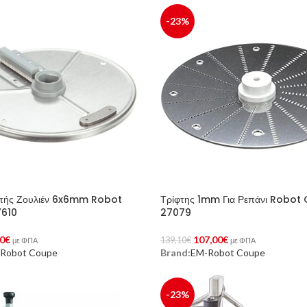
-23%
οπής Ζουλιέν 6x6mm Robot
Τρίφτης 1mm Για Ρεπάνι Robot
610
27079
0
€
107,00
€
139,10
€
με ΦΠΑ
με ΦΠΑ
Robot Coupe
Brand:
EM-Robot Coupe
Στο Καλάθι
Προσθήκη Στο Καλάθι
-23%