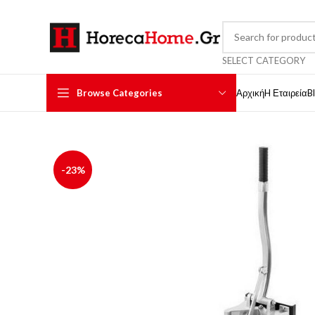
SELECT CATEGORY
Browse Categories
Αρχική
H Εταιρεία
B
-23%