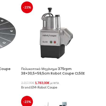
-23%
 Coupe
Πολυκοπτικό Μηχάνημα 375rpm
38×30,5×59,5cm Robot Coupe CL50E
1.783,00
€
2.317,90
€
με ΦΠΑ
Brand:
EM-Robot Coupe
Προσθήκη Στο Καλάθι
-23%