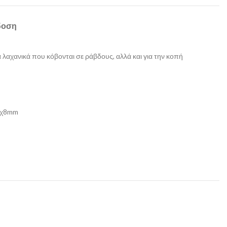
δοση
α λαχανικά που κόβονται σε ράβδους, αλλά και για την κοπή
 8χ8mm