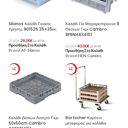
Silanos Καλάθι Γενικής
Καλάθι Για Μαχαιροπίρουνα 8
Χρήσης 901526 35×35εκ.
Θέσεων Γκρι Cambro
8FBNH434151
28,00
€
37,00
€
με ΦΠΑ
Προσθήκη Στο Καλάθι
40,00
€
52,00
€
με ΦΠΑ
Brand:
AF-Silanos
Προσθήκη Στο Καλάθι
Brand:
HEN-Cambro
-23%
-23%
Καλάθι Δίσκων Ανοιχτό Γκρι
Bartscher Καρότσι
50x50cm Cambro
μεταφοράς για καλάθια