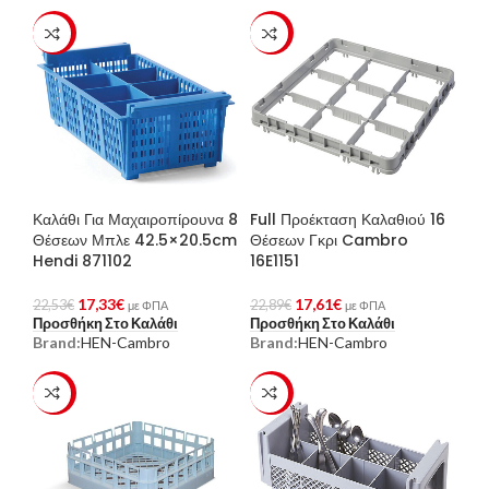
-23%
-23%
Καλάθι Για Μαχαιροπίρουνα 8
Full Προέκταση Καλαθιού 16
Θέσεων Μπλε 42.5×20.5cm
Θέσεων Γκρι Cambro
Hendi 871102
16E1151
17,33
€
17,61
€
22,53
€
22,89
€
με ΦΠΑ
με ΦΠΑ
Προσθήκη Στο Καλάθι
Προσθήκη Στο Καλάθι
Brand:
HEN-Cambro
Brand:
HEN-Cambro
-24%
-23%