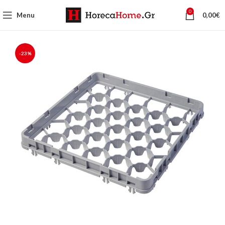
0
Menu
0,00
€
-23%