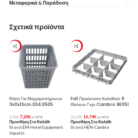
Μεταφορικά & Παράδοση
Σχετικά προϊόντα
-23%
-23%
Θήκη Για Μαχαιροπήρουνα
Full Προέκταση Καλαθιού 9
11x11x13cm 034.0505
Θέσεων Γκρι Cambro 9E1151
7,20
€
16,74
€
9,36
€
21,76
€
με ΦΠΑ
με ΦΠΑ
Προσθήκη Στο Καλάθι
Προσθήκη Στο Καλάθι
Brand:
EM-Hotel Equipment
Brand:
HEN-Cambro
Imports