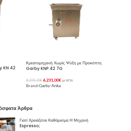
Κρεατομηχανή Χωρίς Ψύξη με Προκόπτη
y KN 42
Garby KNP 42 7G
6.231,00
€
8.100,30
€
με ΦΠΑ
Brand:
Garby-Anka
Προσθήκη Στο Καλάθι
όσφατα Άρθρα
Γιατί Χρειάζεται Καθάρισμα Η Μηχανή
Espresso;