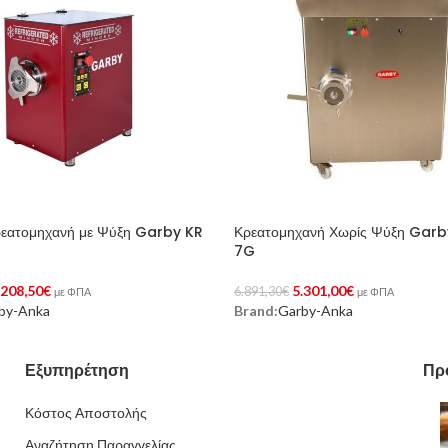
ρεατομηχανή με Ψύξη Garby KR
Κρεατομηχανή Χωρίς Ψύξη Garb
7G
.208,50
€
5.301,00
€
6.891,30
€
με ΦΠΑ
με ΦΠΑ
by-Anka
Brand:
Garby-Anka
Στο Καλάθι
Προσθήκη Στο Καλάθι
Εξυπηρέτηση
Πρ
Κόστος Αποστολής
Αναζήτηση Παραγγελίας