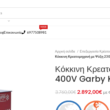
VIBER
log
Επικοινωνία
6977508981
Αρχική σελίδα
Επεξεργασία Κρέατ
Κόκκινη Κρεατομηχανή με Ψύξη 23
Κόκκινη Κρεα
400V Garby 
2.892,00
€
3.760,00
€
με