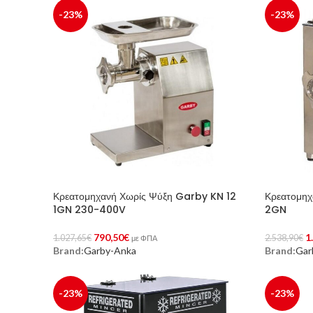
-23%
-23%
Κρεατομηχανή Χωρίς Ψύξη Garby KN 12
Κρεατομηχ
1GN 230-400V
2GN
790,50
€
1
1.027,65
€
2.538,90
€
με ΦΠΑ
Brand:
Garby-Anka
Brand:
Gar
Προσθήκη Στο Καλάθι
Προσθήκη 
-23%
-23%