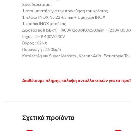
Συνοδεύεται με :
1 στουμπιστήρι για την προώθηση του κρέατος
1 πλάκα INOX Νο 22 4,5mm + 1 μαχαίρι INOX
1 καπάκι ΙΝΟΧ μπούκας
Διαστάσεις (ΠxBxΥ) : (400V)260x400x500mm – (230V)35
Ισχύς : 2HP 400V/230V
Βάρος : 62 kg
​Παραγωγή : :180kg/h
Κατάλληλη για Super Markets , Κρεοπωλεία , Εστιατόρια Το 
Διαθέτουμε πλήρης κάλυψη ανταλλακτικών για τα προϊ
Σχετικά προϊόντα