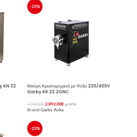
-23%
y KN 32
Μαύρη Κρεατομηχανή με Ψύξη 230/400V
Garby KR 22 2GNC
2.892,00
€
3.760,00
€
με ΦΠΑ
Brand:
Garby-Anka
Προσθήκη Στο Καλάθι
-23%