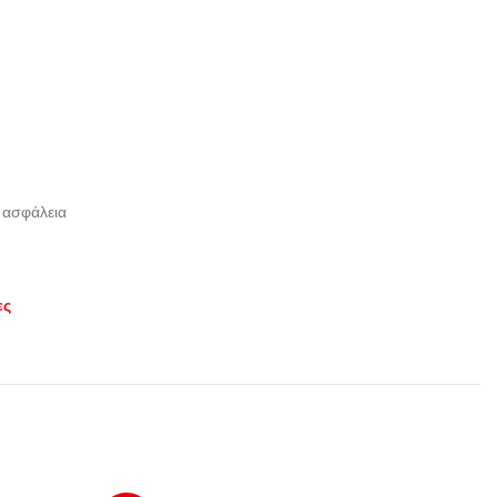
ν ασφάλεια
ες