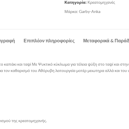
Κατηγορία:
Κρεατομηχανές
Μάρκα:
Garby-Anka
ιγραφή
Επιπλέον πληροφορίες
Μεταφορικά & Παρά
 καπάκι και ταψί Με Ψυκτικό κύκλωμα για τέλεια ψύξη στο ταψί και στη
ια τον καθαρισμό του Αθόρυβη λειτουργεία μοτέρ μειωτηρα αλλά και του
νισμού της κρεατομηχανής.