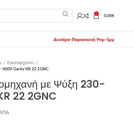
0
0,00
€
Δευτέρα-Παρασκευή 9πμ-5μμ
ος
Κρεατομηχανές
0- 400V Garby KR 22 2GNC
τομηχανή με Ψύξη 230-
KR 22 2GNC
 ΦΠΑ