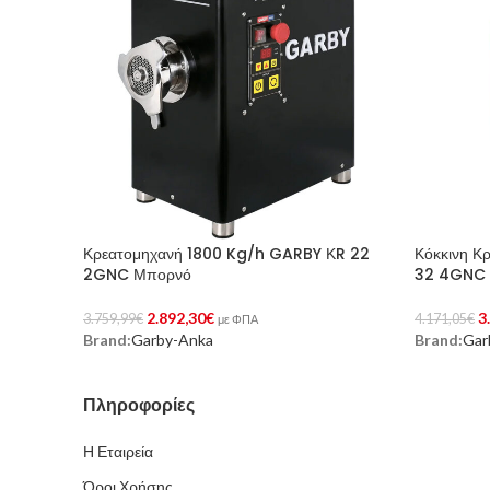
Κρεατομηχανή 1800 Kg/h GARBY ΚR 22
Κόκκινη Κ
2GNC Μπορνό
32 4GNC
2.892,30
€
3
3.759,99
€
4.171,05
€
με ΦΠΑ
Brand:
Garby-Anka
Brand:
Gar
Προσθήκη Στο Καλάθι
Προσθήκη 
Πληροφορίες
Η Εταιρεία
Όροι Χρήσης