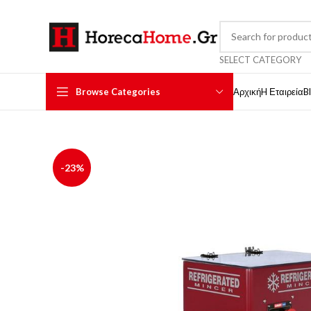
SELECT CATEGORY
Browse Categories
Αρχική
H Εταιρεία
B
-23%