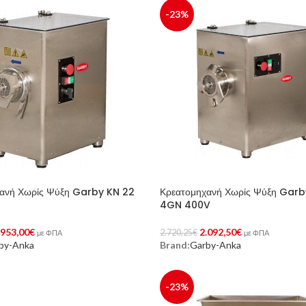
-23%
ανή Χωρίς Ψύξη Garby KN 22
Κρεατομηχανή Χωρίς Ψύξη Garb
4GN 400V
.953,00
€
2.092,50
€
2.720,25
€
με ΦΠΑ
με ΦΠΑ
by-Anka
Brand:
Garby-Anka
Στο Καλάθι
Προσθήκη Στο Καλάθι
-23%