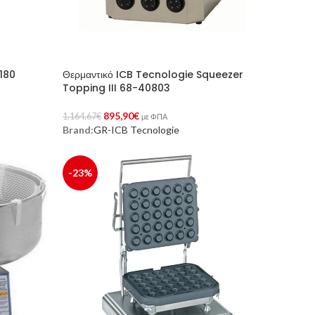
-180
Θερμαντικό ICB Tecnologie Squeezer
Topping III 68-40803
895,90
€
1.164,67
€
με ΦΠΑ
Brand:
GR-ICB Tecnologie
Προσθήκη Στο Καλάθι
-23%