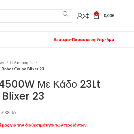
0
0,00
€
Δευτέρα-Παρασκευή 9πμ-5μμ
μων
Πολτοποιητές
 Robot Coupe Blixer 23
 4500W Με Κάδο 23Lt
Blixer 23
με ΦΠΑ
 μας για την διαθεσιμότητα των προϊόντων.