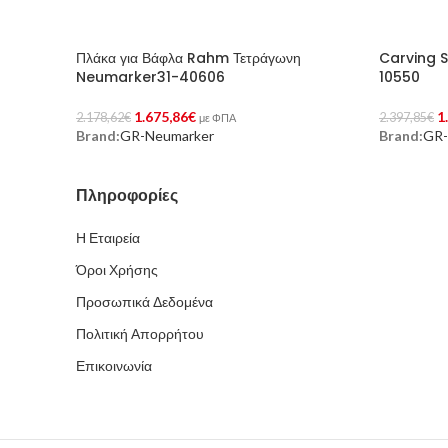
Πλάκα για Βάφλα Rahm Τετράγωνη
Carving S
Neumarker31-40606
10550
1.675,86
€
1
2.178,62
€
2.397,85
€
με ΦΠΑ
Brand:
GR-Neumarker
Brand:
GR-
Προσθήκη Στο Καλάθι
Προσθήκη 
Πληροφορίες
Η Εταιρεία
Όροι Χρήσης
Προσωπικά Δεδομένα
Πολιτική Απορρήτου
Επικοινωνία