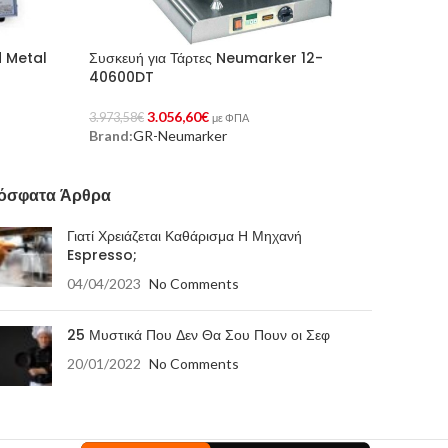
d Metal
Συσκευή για Τάρτες Neumarker 12-
40600DT
3.056,60
€
3.973,58
€
με ΦΠΑ
Brand:
GR-Neumarker
Προσθήκη Στο Καλάθι
όσφατα Άρθρα
Γιατί Χρειάζεται Καθάρισμα Η Μηχανή
Espresso;
04/04/2023
No Comments
25 Μυστικά Που Δεν Θα Σου Πουν οι Σεφ
20/01/2022
No Comments