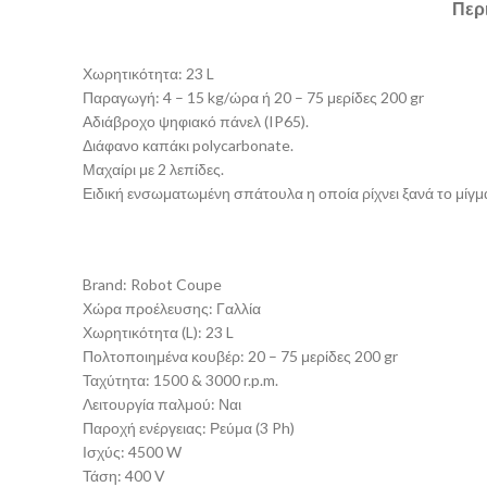
Περ
Χωρητικότητα: 23 L
Παραγωγή: 4 – 15 kg/ώρα ή 20 – 75 μερίδες 200 gr
Αδιάβροχο ψηφιακό πάνελ (IP65).
Διάφανο καπάκι polycarbonate.
Μαχαίρι με 2 λεπίδες.
Ειδική ενσωματωμένη σπάτουλα η οποία ρίχνει ξανά το μίγμ
Brand: Robot Coupe
Χώρα προέλευσης: Γαλλία
Χωρητικότητα (L): 23 L
Πολτοποιημένα κουβέρ: 20 – 75 μερίδες 200 gr
Ταχύτητα: 1500 & 3000 r.p.m.
Λειτουργία παλμού: Ναι
Παροχή ενέργειας: Ρεύμα (3 Ph)
Ισχύς: 4500 W
Τάση: 400 V