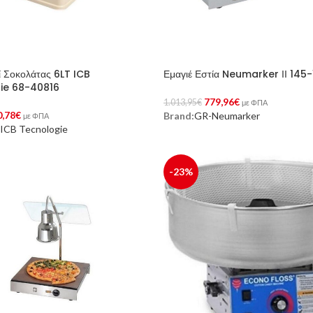
 Σοκολάτας 6LT ICB
Εμαγιέ Εστία Neumarker ΙΙ 145
ie 68-40816
779,96
€
1.013,95
€
με ΦΠΑ
0,78
€
Brand:
GR-Neumarker
Προσθήκη Στο Καλάθι
με ΦΠΑ
ICB Tecnologie
Στο Καλάθι
-23%