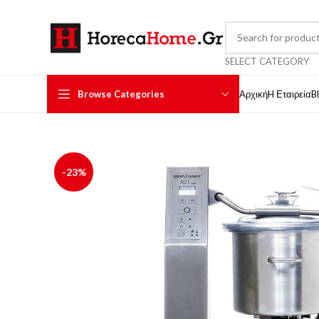
SELECT CATEGORY
Browse Categories
Αρχική
H Εταιρεία
B
-23%