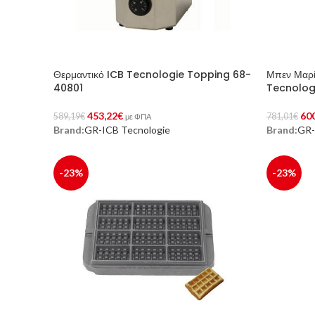
Θερμαντικό ICB Tecnologie Topping 68-
Μπεν Μαρί
40801
Tecnolog
453,22
€
60
589,19
€
781,01
€
με ΦΠΑ
Brand:
GR-ICB Tecnologie
Brand:
GR-
Προσθήκη Στο Καλάθι
Προσθήκη 
-23%
-23%