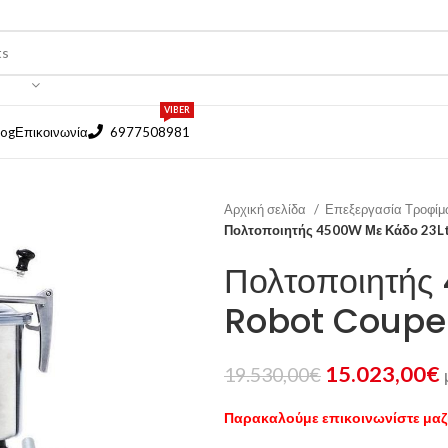
VIBER
log
Επικοινωνία
6977508981
Αρχική σελίδα
Επεξεργασία Τροφί
Πολτοποιητής 4500W Με Κάδο 23Lt
Πολτοποιητής
Robot Coupe 
15.023,00
€
19.530,00
€
Παρακαλούμε επικοινωνίστε μαζί