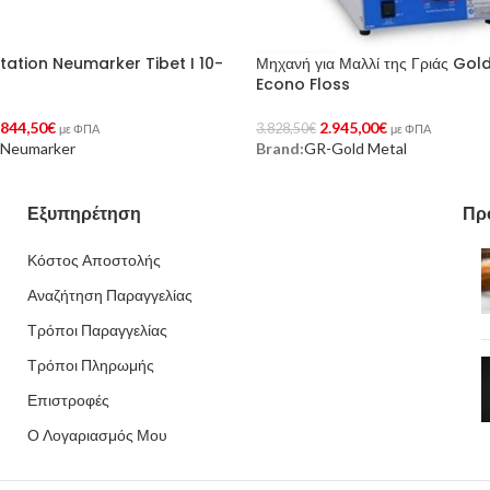
tation Neumarker Tibet I 10-
Μηχανή για Μαλλί της Γριάς Gol
Econo Floss
.844,50
€
2.945,00
€
3.828,50
€
με ΦΠΑ
με ΦΠΑ
Neumarker
Brand:
GR-Gold Metal
Στο Καλάθι
Προσθήκη Στο Καλάθι
Εξυπηρέτηση
Πρ
Κόστος Αποστολής
Αναζήτηση Παραγγελίας
Τρόποι Παραγγελίας
Τρόποι Πληρωμής
Επιστροφές
Ο Λογαριασμός Μου