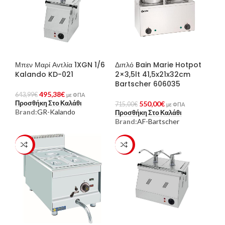
Μπεν Μαρί Αντλία 1XGN 1/6
Διπλό Bain Marie Hotpot
Kalando KD-021
2×3,5lt 41,5x21x32cm
Bartscher 606035
495,38
€
643,99
€
με ΦΠΑ
Προσθήκη Στο Καλάθι
550,00
€
715,00
€
με ΦΠΑ
Brand:
GR-Kalando
Προσθήκη Στο Καλάθι
Brand:
AF-Bartscher
-23%
-23%