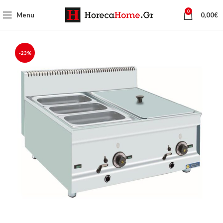
0
Menu
0,00
€
-23%