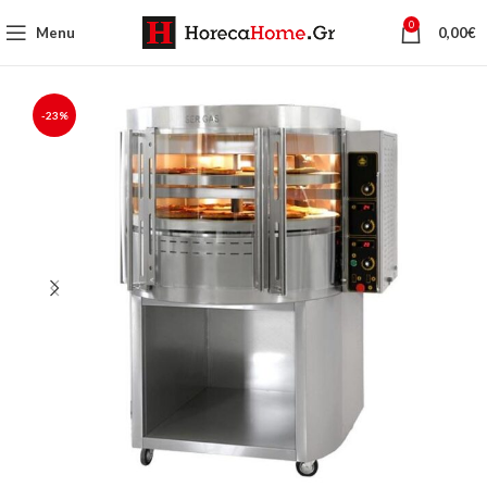
0
Menu
0,00
€
-23%