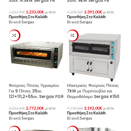
30εκ. 4.5kW Sergas F4
30εκ. 9kW Sergas F8
1.233,00
€
2.391,00
€
1.602,90
€
3.108,30
€
με ΦΠΑ
με ΦΠΑ
Προσθήκη Στο Καλάθι
Προσθήκη Στο Καλάθι
Brand:
Sergas
Brand:
Sergas
-23%
-23%
Φούρνος Πίτσας Υγραερίου
Ηλεκτρικός Φούρνος Πίτσας
Για 9 Πίτσες 35εκ.
7kW με Πυρότουβλα και
121×111,2×55εκ. Sergas FG9
Θερμοθάλαμο Sergas K150
2.772,00
€
3.192,00
€
3.603,60
€
4.149,60
€
με ΦΠΑ
με ΦΠΑ
Προσθήκη Στο Καλάθι
Προσθήκη Στο Καλάθι
Brand:
Sergas
Brand:
Sergas