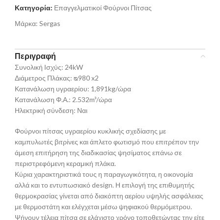
Κατηγορία:
Επαγγελματικοί Φούρνοι Πίτσας
Μάρκα:
Sergas
Περιγραφή
Συνολική Ισχύς: 24kW
Διάμετρος Πλάκας: ᴓ980 x2
Κατανάλωση υγραερίου: 1,891kg/ώρα
Κατανάλωση Φ.Α.: 2.532m³/ώρα
Ηλεκτρική σύνδεση: Ναι
Φούρνοι πίτσας υγραερίου κυκλικής σχεδίασης με
καμπυλωτές βιτρίνες και άπλετο φωτισμό που επιτρέπον την
άμεση επιτήρηση της διαδικασίας ψησίματος επάνω σε
περιστρεφόμενη κεραμική πλάκα.
Κύρια χαρακτηριστικά τους η παραγωγικότητα, η οικονομία
αλλά και το εντυπωσιακό design. Η επιλογή της επιθυμητής
θερμοκρασίας γίνεται από διακόπτη αερίου υψηλής ασφάλειας
με θερμοστάτη και ελέγχεται μέσω ψηφιακού θερμόμετρου.
Ψήνουν τέλεια πίτσα σε ελάχιστο χρόνο τοποθετώντας την είτε