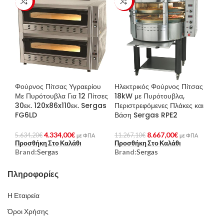
-23%
-23%
Φούρνος Πίτσας Υγραερίου
Ηλεκτρικός Φούρνος Πίτσας
Με Πυρότουβλα Για 12 Πίτσες
18kW με Πυρότουβλα,
30εκ. 120x86x110εκ. Sergas
Περιστρεφόμενες Πλάκες και
FG6LD
Βάση Sergas RPE2
4.334,00
€
8.667,00
€
5.634,20
€
11.267,10
€
με ΦΠΑ
με ΦΠΑ
Προσθήκη Στο Καλάθι
Προσθήκη Στο Καλάθι
Brand:
Sergas
Brand:
Sergas
Πληροφορίες
Η Εταιρεία
Όροι Χρήσης