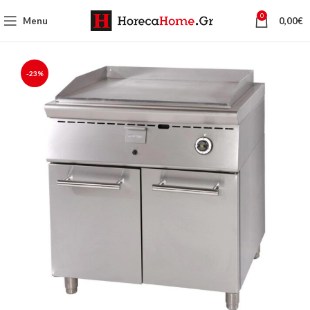
0
Menu
0,00
€
-23%