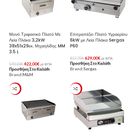
Μονό Τριφασικό Πλατό Με
Επιτραπέζιο Πλατό Υγραερίου
Λεία Πλάκα 3,2kW
6kW με Λεία Πλάκα Sergas
38x51x29εκ. Μιχαηλίδης MM
P60
3.5 L
629,00
€
817,70
€
με ΦΠΑ
Προσθήκη Στο Καλάθι
422,00
€
549,00
€
με ΦΠΑ
Brand:
Sergas
Προσθήκη Στο Καλάθι
Brand:
M&M
-23%
-23%