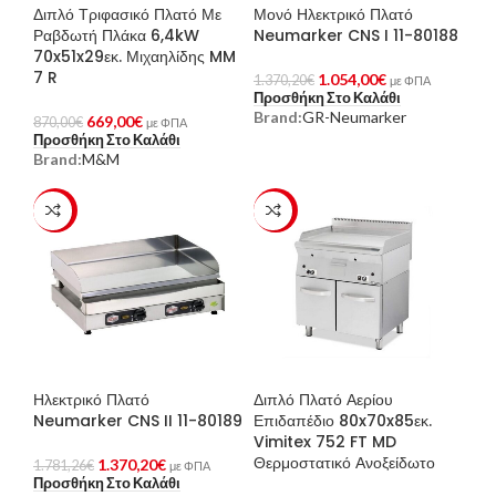
Διπλό Τριφασικό Πλατό Με
Μονό Ηλεκτρικό Πλατό
Ραβδωτή Πλάκα 6,4kW
Neumarker CNS I 11-80188
70x51x29εκ. Μιχαηλίδης MM
7 R
1.054,00
€
1.370,20
€
με ΦΠΑ
Προσθήκη Στο Καλάθι
Brand:
GR-Neumarker
669,00
€
870,00
€
με ΦΠΑ
Προσθήκη Στο Καλάθι
Brand:
M&M
-23%
-23%
Ηλεκτρικό Πλατό
Διπλό Πλατό Αερίου
Neumarker CNS II 11-80189
Επιδαπέδιο 80x70x85εκ.
Vimitex 752 FT MD
Θερμοστατικό Ανοξείδωτο
1.370,20
€
1.781,26
€
με ΦΠΑ
Προσθήκη Στο Καλάθι