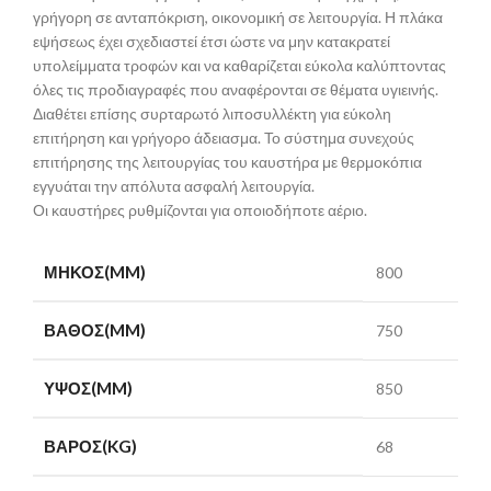
γρήγορη σε ανταπόκριση, οικονομική σε λειτουργία. Η πλάκα
εψήσεως έχει σχεδιαστεί έτσι ώστε να μην κατακρατεί
υπολείμματα τροφών και να καθαρίζεται εύκολα καλύπτοντας
όλες τις προδιαγραφές που αναφέρονται σε θέματα υγιεινής.
Διαθέτει επίσης συρταρωτό λιποσυλλέκτη για εύκολη
επιτήρηση και γρήγορο άδειασμα. Το σύστημα συνεχούς
επιτήρησης της λειτουργίας του καυστήρα με θερμοκόπια
εγγυάται την απόλυτα ασφαλή λειτουργία.
Οι καυστήρες ρυθμίζονται για οποιοδήποτε αέριο.
ΜΉΚΟΣ(MM)
800
ΒΆΘΟΣ(MM)
750
ΎΨΟΣ(MM)
850
ΒΆΡΟΣ(KG)
68