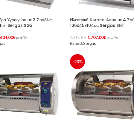
έρα Υγραερίου με 3 Σούβλες
Ηλεκτρική Κοτοπουλιέρα με 4 Σο
4εκ. Sergas SG3
106x45x104εκ. Sergas SE4
.604,00
€
1.707,00
€
2.219,10
€
με ΦΠΑ
με ΦΠΑ
gas
Brand:
Sergas
Στο Καλάθι
Προσθήκη Στο Καλάθι
-23%