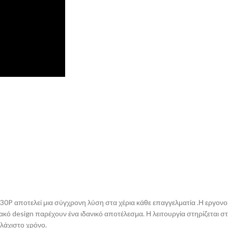
P αποτελεί μια σύγχρονη λύση στα χέρια κάθε επαγγελματία .Η εργονομί
κό design παρέχουν ένα ιδανικό αποτέλεσμα. Η λειτουργία στηρίζεται 
λάχιστο χρόνο.