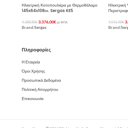
Ηλεκτρική Κοτοπουλιέρα με Θερμοθάλαμο
Ηλεκτρική
145x64x108εκ. Sergas KE5
Περιστροφ
3.376,00
€
3
4.388,80
€
4.501,90
€
με ΦΠΑ
Brand:
Sergas
Brand:
Ser
Προσθήκη Στο Καλάθι
Προσθήκη 
Πληροφορίες
Η Εταιρεία
Όροι Χρήσης
Προσωπικά Δεδομένα
Πολιτική Απορρήτου
Επικοινωνία