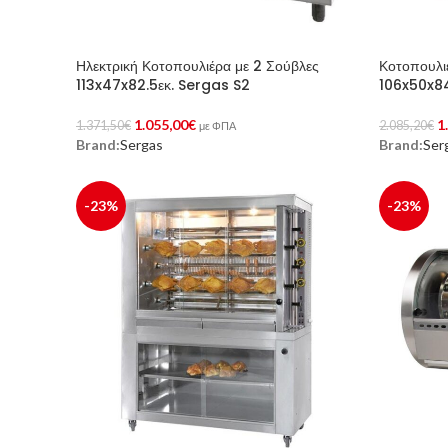
Ηλεκτρική Κοτοπουλιέρα με 2 Σούβλες
Κοτοπουλι
113x47x82.5εκ. Sergas S2
106x50x8
1.055,00
€
1
1.371,50
€
2.085,20
€
με ΦΠΑ
Brand:
Sergas
Brand:
Ser
Προσθήκη Στο Καλάθι
Προσθήκη 
-23%
-23%