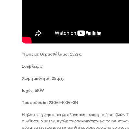
Ύψος με Θερμοθάλαμο: 152εκ.
Σούβλες: 5
Χωρητικότητα: 25τμχ.
Ισχύς: 6KW
Τροφοδοσία: 230V~400V~3N
Η ηλεκτρική ψησταριά με πλανητική περιστροφή σουβλών T30
συνδυασμό με την μεγάλη παραγωγικότητα και το εντυπωσια
σύστημα έτσι ώστε να επιτευχθεί ομοιόμορφο ψήσιμο στον ε