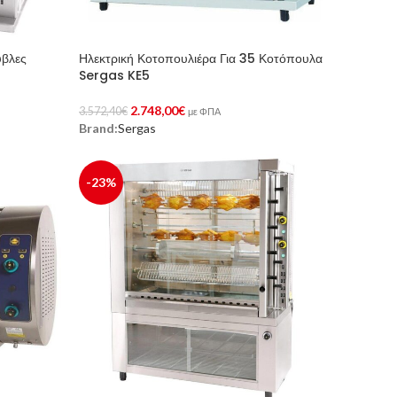
ύβλες
Ηλεκτρική Κοτοπουλιέρα Για 35 Κοτόπουλα
Sergas KE5
2.748,00
€
3.572,40
€
με ΦΠΑ
Brand:
Sergas
Προσθήκη Στο Καλάθι
-23%