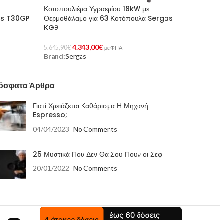
ή
Κοτοπουλιέρα Υγραερίου 18kW με
as T30GP
Θερμοθάλαμο για 63 Κοτόπουλα Sergas
KG9
4.343,00
€
5.645,90
€
με ΦΠΑ
Brand:
Sergas
Προσθήκη Στο Καλάθι
όσφατα Άρθρα
Γιατί Χρειάζεται Καθάρισμα Η Μηχανή
Espresso;
04/04/2023
No Comments
25 Μυστικά Που Δεν Θα Σου Πουν οι Σεφ
20/01/2022
No Comments