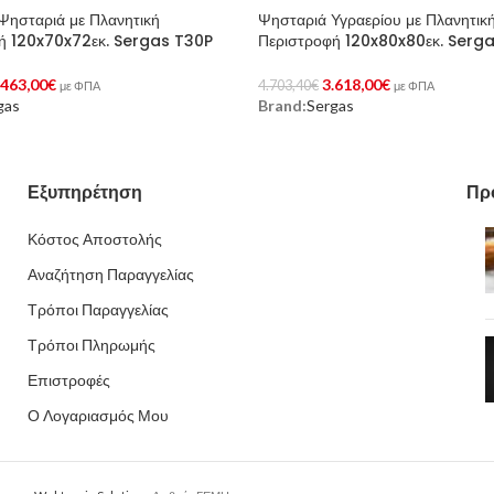
 Ψησταριά με Πλανητική
Ψησταριά Υγραερίου με Πλανητικ
ή 120x70x72εκ. Sergas T30P
Περιστροφή 120x80x80εκ. Serg
.463,00
€
3.618,00
€
4.703,40
€
με ΦΠΑ
με ΦΠΑ
gas
Brand:
Sergas
Στο Καλάθι
Προσθήκη Στο Καλάθι
Εξυπηρέτηση
Πρ
Κόστος Αποστολής
Αναζήτηση Παραγγελίας
Τρόποι Παραγγελίας
Τρόποι Πληρωμής
Επιστροφές
Ο Λογαριασμός Μου