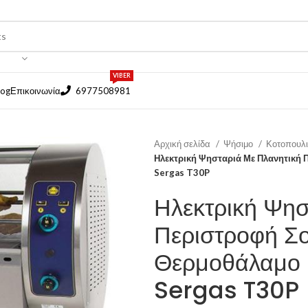
VIBER
log
Επικοινωνία
6977508981
Αρχική σελίδα
Ψήσιμο
Κοτοπουλ
Ηλεκτρική Ψησταριά Με Πλανητική
Sergas T30P
Ηλεκτρική Ψησ
Περιστροφή Σ
Θερμοθάλαμο 
Sergas T30P