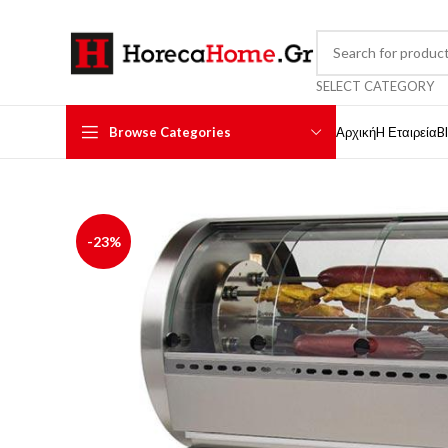
SELECT CATEGORY
Browse Categories
Αρχική
H Εταιρεία
B
-23%