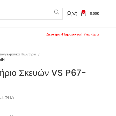
0
0,00
€
Δευτέρα-Παρασκευή 9πμ-5μμ
αγγελματικά Πλυντήρια
86N
τήριο Σκευών VS P67-
με ΦΠΑ