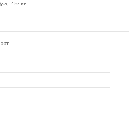
ήρια
,
-Skroutz
δοση