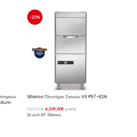
-23%
Ποτηριών
Silanos Πλυντήριο Σκευών VS P57-62N
146cm
6.209,00
€
8.072,00
€
με ΦΠΑ
Brand:
AF-Silanos
Προσθήκη Στο Καλάθι