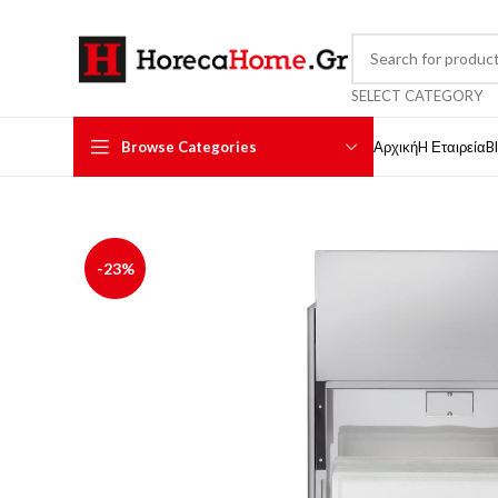
SELECT CATEGORY
Browse Categories
Αρχική
H Εταιρεία
B
-23%