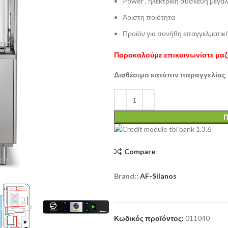
Power , ηλεκτρική συσκευή μεγ
Άριστη ποιότητα
Προϊόν για συνήθη επαγγελματικ
Παρακαλούμε επικοινωνίστε μαζί
Διαθέσιμο κατόπιν παραγγελίας
Π
Compare
Brand::
AF-Silanos
Κωδικός προϊόντος:
011040