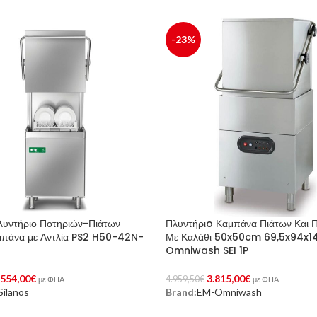
-23%
λυντήριο Ποτηριών-Πιάτων
Πλυντήριo Καμπάνα Πιάτων Και 
πάνα με Αντλία PS2 H50-42N-
Με Καλάθι 50x50cm 69,5x94x
Omniwash SEI 1P
.554,00
€
3.815,00
€
4.959,50
€
με ΦΠΑ
με ΦΠΑ
Silanos
Brand:
EM-Omniwash
Στο Καλάθι
Προσθήκη Στο Καλάθι