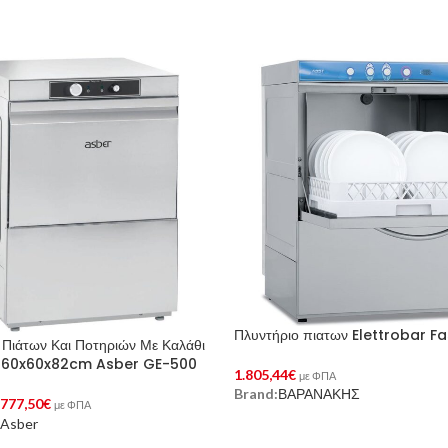
Πλυντήριο πιατων Elettrobar F
 Πιάτων Και Ποτηριών Με Καλάθι
60x60x82cm Asber GE-500
1.805,44
€
με ΦΠΑ
Brand:
ΒΑΡΑΝΑΚΗΣ
Προσθήκη Στο Καλάθι
.777,50
€
με ΦΠΑ
Asber
Στο Καλάθι