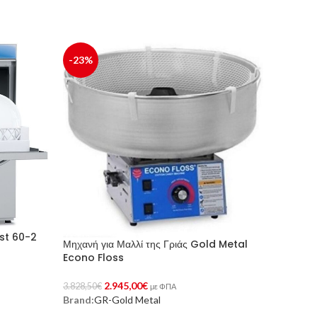
-23%
ast 60-2
Μηχανή για Μαλλί της Γριάς Gold Metal
Econo Floss
2.945,00
€
3.828,50
€
με ΦΠΑ
Brand:
GR-Gold Metal
Προσθήκη Στο Καλάθι