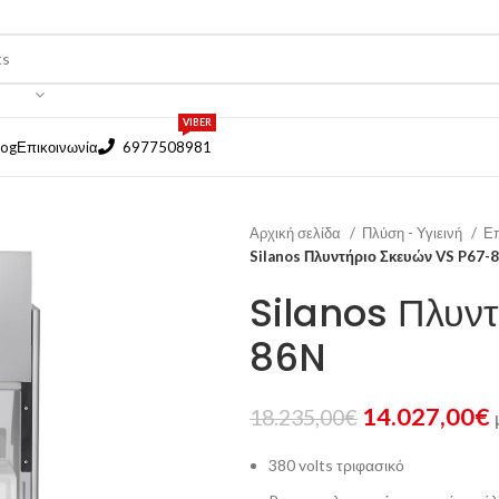
VIBER
log
Επικοινωνία
6977508981
Αρχική σελίδα
Πλύση - Υγιεινή
Επ
Silanos Πλυντήριο Σκευών VS P67-
Silanos Πλυν
86N
14.027,00
€
18.235,00
€
380 volts τριφασικό