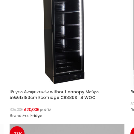
Ψυγείο Αναψυκτικών without canopy Μαύρο
Β
59x61x180cm Ecofridge CB380S 1.8 WOC
8
620,00
€
B
806,00
€
Π
με ΦΠΑ
Brand:
Eco Fridge
Προσθήκη Στο Καλάθι
-23%