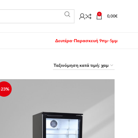
0
0,00
€
Δευτέρα-Παρασκευή 9πμ-5μμ
-23%