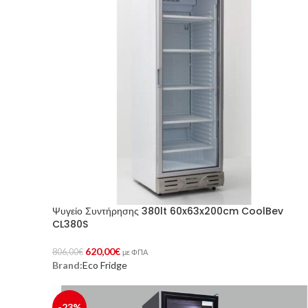
Ψυγείο Συντήρησης 380lt 60x63x200cm CoolBev
CL380S
620,00
€
806,00
€
με ΦΠΑ
Brand:
Eco Fridge
Προσθήκη Στο Καλάθι
-23%