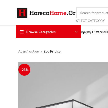
SELECT CATEGORY
Browse Categories
Αρχική
H Εταιρεία
B
Αρχική σελίδα
Eco Fridge
-23%