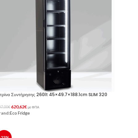
ιτρίνα Συντήρησης 260lt 45×49.7×188.1cm SLIM 320
620,62
€
07,00
€
με ΦΠΑ
rand:
Eco Fridge
ροσθήκη Στο Καλάθι
-23%