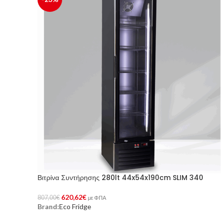
Βιτρίνα Συντήρησης 280lt 44x54x190cm SLIM 340
620,62
€
807,00
€
με ΦΠΑ
Brand:
Eco Fridge
Προσθήκη Στο Καλάθι