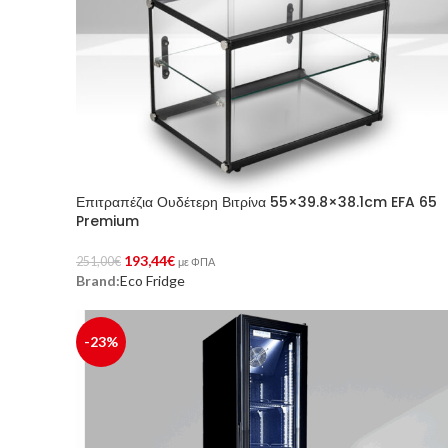
Επιτραπέζια Ουδέτερη Βιτρίνα 55×39.8×38.1cm EFA 65
Premium
193,44
€
251,00
€
με ΦΠΑ
Brand:
Eco Fridge
Προσθήκη Στο Καλάθι
-23%