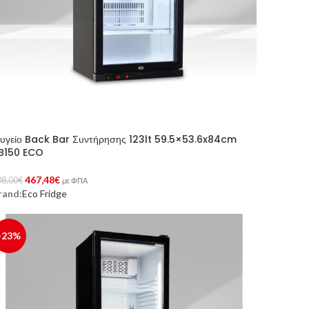
υγείο Back Bar Συντήρησης 123lt 59.5×53.6x84cm
B150 ECO
467,48
€
08,00
€
με ΦΠΑ
rand:
Eco Fridge
ροσθήκη Στο Καλάθι
-23%