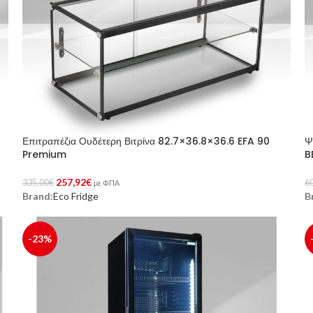
Επιτραπέζια Ουδέτερη Βιτρίνα 82.7×36.8×36.6 EFA 90
Ψ
Premium
B
257,92
€
335,00
€
6
με ΦΠΑ
Brand:
Eco Fridge
B
Προσθήκη Στο Καλάθι
Π
-23%