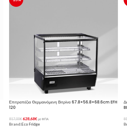
Επιτραπέζια Θερμαινόμενη Βιτρίνα 67.8×56.8×68.6cm EFH
Δ
120
B
628,68
€
817,00
€
8
με ΦΠΑ
Brand:
Eco Fridge
B
Προσθήκη Στο Καλάθι
Π