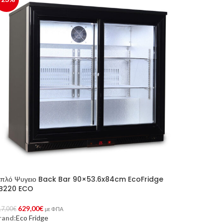
ιπλό Ψυγειο Back Bar 90×53.6x84cm EcoFridge
B220 ECO
629,00
€
17,00
€
με ΦΠΑ
rand:
Eco Fridge
ροσθήκη Στο Καλάθι