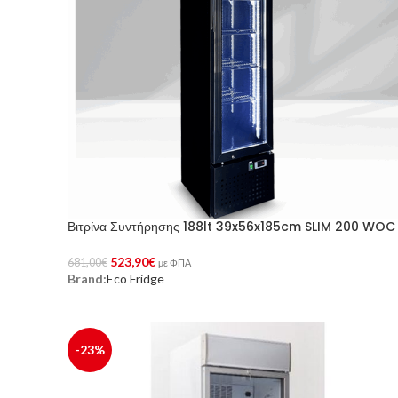
Βιτρίνα Συντήρησης 188lt 39x56x185cm SLIM 200 WOC
523,90
€
681,00
€
με ΦΠΑ
Brand:
Eco Fridge
Προσθήκη Στο Καλάθι
-23%