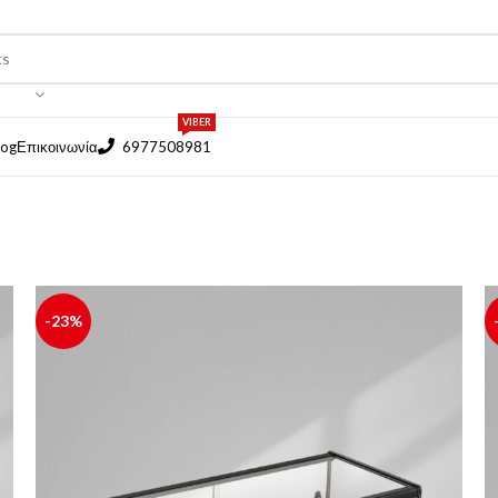
VIBER
log
Επικοινωνία
6977508981
-23%