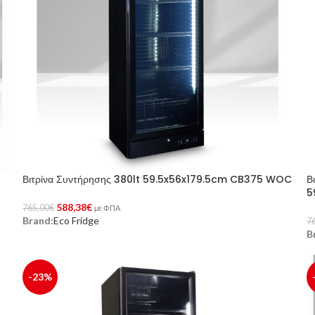
Βιτρίνα Συντήρησης 380lt 59.5x56x179.5cm CB375 WOC
Β
5
588,38
€
765,00
€
με ΦΠΑ
Brand:
Eco Fridge
7
Προσθήκη Στο Καλάθι
B
Π
-23%