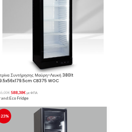
ιτρίνα Συντήρησης Μαύρη-Λευκή 380lt
9.5x56x179.5cm CB375 WOC
588,38
€
65,00
€
με ΦΠΑ
rand:
Eco Fridge
ροσθήκη Στο Καλάθι
-23%