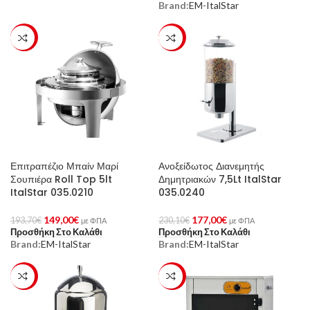
Brand:
EM-ItalStar
-23%
-23%
Επιτραπέζιο Μπαίν Μαρί
Ανοξείδωτος Διανεμητής
Σουπιέρα Roll Top 5lt
Δημητριακών 7,5Lt ItalStar
ItalStar 035.0210
035.0240
149,00
€
177,00
€
193,70
€
230,10
€
με ΦΠΑ
με ΦΠΑ
Προσθήκη Στο Καλάθι
Προσθήκη Στο Καλάθι
Brand:
EM-ItalStar
Brand:
EM-ItalStar
-23%
-23%