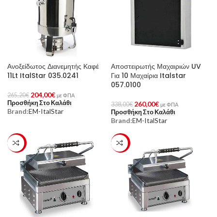
Ανοξείδωτος Διανεμητής Καφέ
Αποστειρωτής Μαχαιριών UV
11Lt ItalStar 035.0241
Για 10 Μαχαίρια Italstar
057.0100
204,00
€
265,20
€
με ΦΠΑ
Προσθήκη Στο Καλάθι
260,00
€
338,00
€
με ΦΠΑ
Brand:
EM-ItalStar
Προσθήκη Στο Καλάθι
Brand:
EM-ItalStar
-23%
-23%