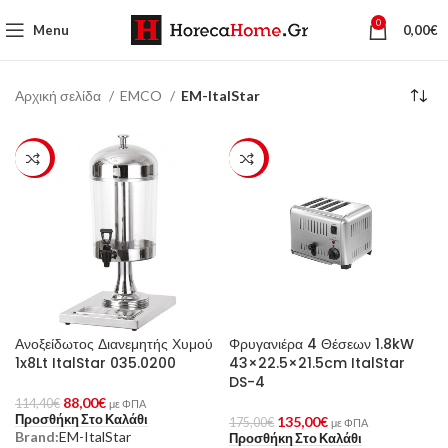
0
Menu
0,00
€
Αρχική σελίδα
EMCO
EM-ItalStar
-23%
-23%
Ανοξείδωτος Διανεμητής Χυμού
Φρυγανιέρα 4 Θέσεων 1.8kW
1x8Lt ItalStar 035.0200
43×22.5×21.5cm ItalStar
DS-4
88,00
€
114,40
€
με ΦΠΑ
Προσθήκη Στο Καλάθι
135,00
€
175,00
€
με ΦΠΑ
Brand:
EM-ItalStar
Προσθήκη Στο Καλάθι