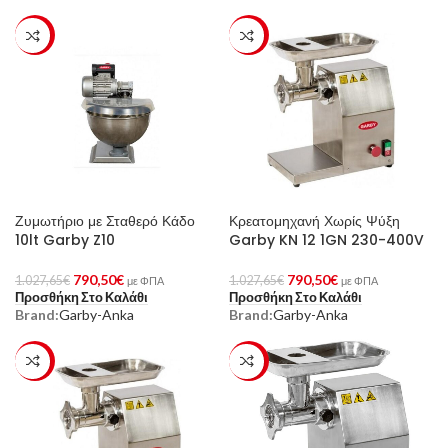
-23%
-23%
Ζυμωτήριο με Σταθερό Κάδο
Κρεατομηχανή Χωρίς Ψύξη
10lt Garby Z10
Garby KN 12 1GN 230-400V
790,50
€
790,50
€
1.027,65
€
1.027,65
€
με ΦΠΑ
με ΦΠΑ
Προσθήκη Στο Καλάθι
Προσθήκη Στο Καλάθι
Brand:
Garby-Anka
Brand:
Garby-Anka
-23%
-23%