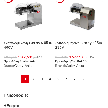
Σνιτσελομηχανή Garby S 05 IN
Σνιτσελομηχανή Garby S05IN
400V
230V
1.506,60
€
1.599,60
€
1.958,58
€
2.079,48
€
με ΦΠΑ
με ΦΠΑ
Προσθήκη Στο Καλάθι
Προσθήκη Στο Καλάθι
Brand:
Garby-Anka
Brand:
Garby-Anka
1
2
3
4
5
6
7
→
Πληροφορίες
Η Εταιρεία