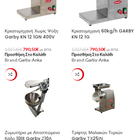
Κρεατομηχανή Χωρίς Ψύξη
Κρεατομηχανή 60kg/h GARBY
Garby KN 12 1GN 400V
KN 12 1G
790,50
€
790,50
€
1.027,65
€
1.027,65
€
με ΦΠΑ
με ΦΠΑ
Προσθήκη Στο Καλάθι
Προσθήκη Στο Καλάθι
Brand:
Garby-Anka
Brand:
Garby-Anka
-23%
-23%
Ζυμωτήριο με Αποσπώμενο
Τρίφτης Μαλακών Τυριών
Κάδο 10lit Garby Ζ10Α
Garby ΤΧ25ΙΝ