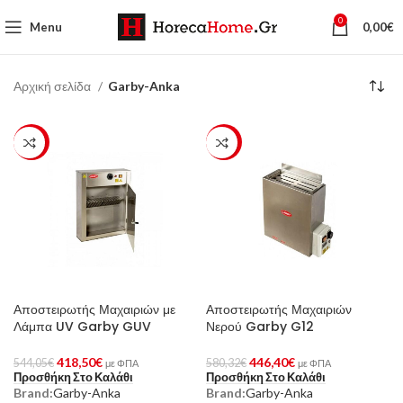
0
Menu
0,00
€
Αρχική σελίδα
Garby-Anka
-23%
-23%
Αποστειρωτής Μαχαιριών με
Αποστειρωτής Μαχαιριών
Λάμπα UV Garby GUV
Νερού Garby G12
418,50
€
446,40
€
544,05
€
580,32
€
με ΦΠΑ
με ΦΠΑ
Προσθήκη Στο Καλάθι
Προσθήκη Στο Καλάθι
Brand:
Garby-Anka
Brand:
Garby-Anka