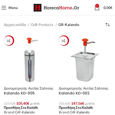
0
Menu
0,00
€
Αρχική σελίδα
Grill-Products
GR-Kalando
-23%
-23%
Δοσομετρητής Αντλία Σάλτσας
Δοσομετρητής Αντλία Σάλτσας
Kalando KD-006
Kalando KD-002
105,40
€
147,56
€
137,02
€
191,83
€
με ΦΠΑ
με ΦΠΑ
Προσθήκη Στο Καλάθι
Προσθήκη Στο Καλάθι
Brand:
GR-Kalando
Brand:
GR-Kalando