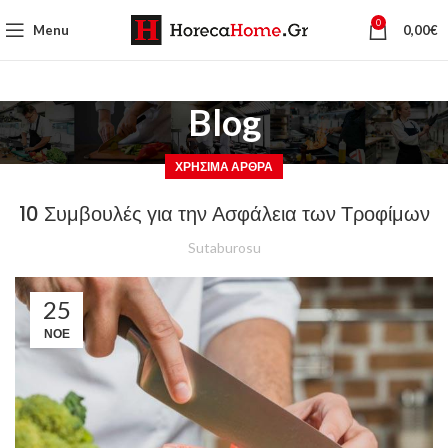
0
Menu
0,00
€
Blog
ΧΡΉΣΙΜΑ ΆΡΘΡΑ
10 Συμβουλές για την Ασφάλεια των Τροφίμων
Sutaburosu
25
ΝΟΈ