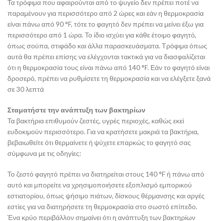
Τα τρόφιμα που αφαιρούνται από το ψυγείο δεν πρέπει ποτέ να
παραμένουν για περισσότερο από 2 ώρες και εάν η θερμοκρασία
είναι πάνω από 90 °F, τότε το φαγητό δεν πρέπει να μείνει έξω για
περισσότερο από 1 ώρα. Το ίδιο ισχύει για κάθε έτοιμο φαγητό,
όπως σούπα, στιφάδο και άλλα παρασκευάσματα. Τρόφιμα όπως
αυτά θα πρέπει επίσης να ελέγχονται τακτικά για να διασφαλίζεται
ότι η θερμοκρασία τους είναι πάνω από 140 °F. Εάν το φαγητό είναι
δροσερό, πρέπει να ρυθμίσετε τη θερμοκρασία και να ελέγξετε ξανά
σε 30 λεπτά
Σταματήστε την ανάπτυξη των βακτηρίων
Τα βακτήρια επιθυμούν ζεστές, υγρές περιοχές, καθώς εκεί
ευδοκιμούν περισσότερο. Για να κρατήσετε μακριά τα βακτήρια,
βεβαιωθείτε ότι θερμαίνετε ή ψύχετε επαρκώς το φαγητό σας
σύμφωνα με τις οδηγίες:
Το ζεστό φαγητό πρέπει να διατηρείται στους 140 °F ή πάνω από
αυτό και μπορείτε να χρησιμοποιήσετε εξοπλισμό εμπορικού
εστιατορίου, όπως ψήσιμο πιάτων, δίσκους θέρμανσης και αργές
εστίες για να διατηρήσετε τη θερμοκρασία στο σωστό επίπεδο.
Ένα κρύο περιβάλλον σημαίνει ότι η ανάπτυξη των βακτηρίων