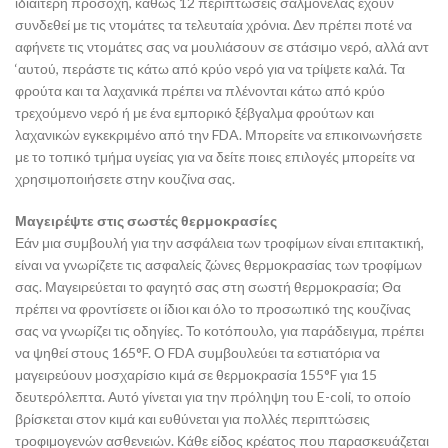
ιδιαίτερη προσοχή, καθώς 12 περιπτώσεις σαλμονέλας έχουν
συνδεθεί με τις ντομάτες τα τελευταία χρόνια. Δεν πρέπει ποτέ να
αφήνετε τις ντομάτες σας να μουλιάσουν σε στάσιμο νερό, αλλά αντ
‘αυτού, περάστε τις κάτω από κρύο νερό για να τρίψετε καλά. Τα
φρούτα και τα λαχανικά πρέπει να πλένονται κάτω από κρύο
τρεχούμενο νερό ή με ένα εμπορικό ξέβγαλμα φρούτων και
λαχανικών εγκεκριμένο από την FDA. Μπορείτε να επικοινωνήσετε
με το τοπικό τμήμα υγείας για να δείτε ποιες επιλογές μπορείτε να
χρησιμοποιήσετε στην κουζίνα σας.
Μαγειρέψτε στις σωστές θερμοκρασίες
Εάν μια συμβουλή για την ασφάλεια των τροφίμων είναι επιτακτική,
είναι να γνωρίζετε τις ασφαλείς ζώνες θερμοκρασίας των τροφίμων
σας. Μαγειρεύεται το φαγητό σας στη σωστή θερμοκρασία; Θα
πρέπει να φροντίσετε οι ίδιοι και όλο το προσωπικό της κουζίνας
σας να γνωρίζει τις οδηγίες. Το κοτόπουλο, για παράδειγμα, πρέπει
να ψηθεί στους 165°F. Ο FDA συμβουλεύει τα εστιατόρια να
μαγειρεύουν μοσχαρίσιο κιμά σε θερμοκρασία 155°F για 15
δευτερόλεπτα. Αυτό γίνεται για την πρόληψη του E-coli, το οποίο
βρίσκεται στον κιμά και ευθύνεται για πολλές περιπτώσεις
τροφιμογενών ασθενειών. Κάθε είδος κρέατος που παρασκευάζεται