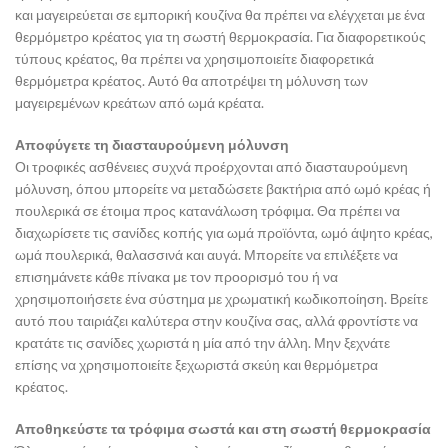
και μαγειρεύεται σε εμπορική κουζίνα θα πρέπει να ελέγχεται με ένα
θερμόμετρο κρέατος για τη σωστή θερμοκρασία. Για διαφορετικούς
τύπους κρέατος, θα πρέπει να χρησιμοποιείτε διαφορετικά
θερμόμετρα κρέατος. Αυτό θα αποτρέψει τη μόλυνση των
μαγειρεμένων κρεάτων από ωμά κρέατα.
Αποφύγετε τη διασταυρούμενη μόλυνση
Οι τροφικές ασθένειες συχνά προέρχονται από διασταυρούμενη
μόλυνση, όπου μπορείτε να μεταδώσετε βακτήρια από ωμό κρέας ή
πουλερικά σε έτοιμα προς κατανάλωση τρόφιμα. Θα πρέπει να
διαχωρίσετε τις σανίδες κοπής για ωμά προϊόντα, ωμό άψητο κρέας,
ωμά πουλερικά, θαλασσινά και αυγά. Μπορείτε να επιλέξετε να
επισημάνετε κάθε πίνακα με τον προορισμό του ή να
χρησιμοποιήσετε ένα σύστημα με χρωματική κωδικοποίηση. Βρείτε
αυτό που ταιριάζει καλύτερα στην κουζίνα σας, αλλά φροντίστε να
κρατάτε τις σανίδες χωριστά η μία από την άλλη. Μην ξεχνάτε
επίσης να χρησιμοποιείτε ξεχωριστά σκεύη και θερμόμετρα
κρέατος.
Αποθηκεύστε τα τρόφιμα σωστά και στη σωστή θερμοκρασία