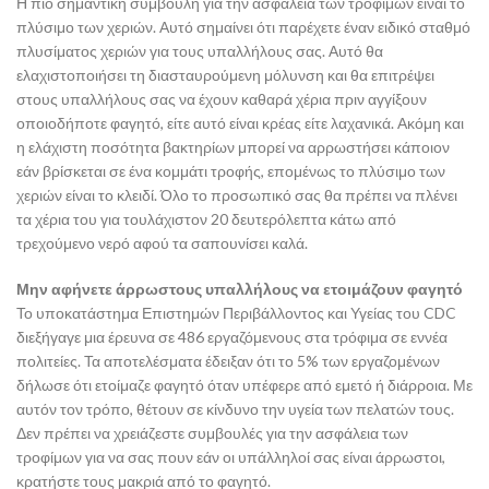
Η πιο σημαντική συμβουλή για την ασφάλεια των τροφίμων είναι το
πλύσιμο των χεριών. Αυτό σημαίνει ότι παρέχετε έναν ειδικό σταθμό
πλυσίματος χεριών για τους υπαλλήλους σας. Αυτό θα
ελαχιστοποιήσει τη διασταυρούμενη μόλυνση και θα επιτρέψει
στους υπαλλήλους σας να έχουν καθαρά χέρια πριν αγγίξουν
οποιοδήποτε φαγητό, είτε αυτό είναι κρέας είτε λαχανικά. Ακόμη και
η ελάχιστη ποσότητα βακτηρίων μπορεί να αρρωστήσει κάποιον
εάν βρίσκεται σε ένα κομμάτι τροφής, επομένως το πλύσιμο των
χεριών είναι το κλειδί. Όλο το προσωπικό σας θα πρέπει να πλένει
τα χέρια του για τουλάχιστον 20 δευτερόλεπτα κάτω από
τρεχούμενο νερό αφού τα σαπουνίσει καλά.
Μην αφήνετε άρρωστους υπαλλήλους να ετοιμάζουν φαγητό
Το υποκατάστημα Επιστημών Περιβάλλοντος και Υγείας του CDC
διεξήγαγε μια έρευνα σε 486 εργαζόμενους στα τρόφιμα σε εννέα
πολιτείες. Τα αποτελέσματα έδειξαν ότι το 5% των εργαζομένων
δήλωσε ότι ετοίμαζε φαγητό όταν υπέφερε από εμετό ή διάρροια. Με
αυτόν τον τρόπο, θέτουν σε κίνδυνο την υγεία των πελατών τους.
Δεν πρέπει να χρειάζεστε συμβουλές για την ασφάλεια των
τροφίμων για να σας πουν εάν οι υπάλληλοί σας είναι άρρωστοι,
κρατήστε τους μακριά από το φαγητό.