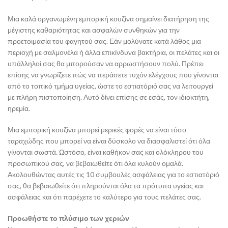
Μια καλά οργανωμένη εμπορική κουζίνα σημαίνει διατήρηση της
μέγιστης καθαριότητας και ασφαλών συνθηκών για την
προετοιμασία του φαγητού σας. Εάν μολύνατε κατά λάθος μια
περιοχή με σαλμονέλα ή άλλα επικίνδυνα βακτήρια, οι πελάτες και οι
υπάλληλοί σας θα μπορούσαν να αρρωστήσουν πολύ. Πρέπει
επίσης να γνωρίζετε πώς να περάσετε τυχόν ελέγχους που γίνονται
από το τοπικό τμήμα υγείας, ώστε το εστιατόριό σας να λειτουργεί
με πλήρη πιστοποίηση. Αυτό δίνει επίσης σε εσάς, τον ιδιοκτήτη,
ηρεμία.
Μια εμπορική κουζίνα μπορεί μερικές φορές να είναι τόσο
ταραχώδης που μπορεί να είναι δύσκολο να διασφαλιστεί ότι όλα
γίνονται σωστά. Ωστόσο, είναι καθήκον σας και ολόκληρου του
προσωπικού σας, να βεβαιωθείτε ότι όλα κυλούν ομαλά.
Ακολουθώντας αυτές τις 10 συμβουλές ασφάλειας για το εστιατόριό
σας, θα βεβαιωθείτε ότι πληρούνται όλα τα πρότυπα υγείας και
ασφάλειας και ότι παρέχετε το καλύτερο για τους πελάτες σας.
Προωθήστε το πλύσιμο των χεριών