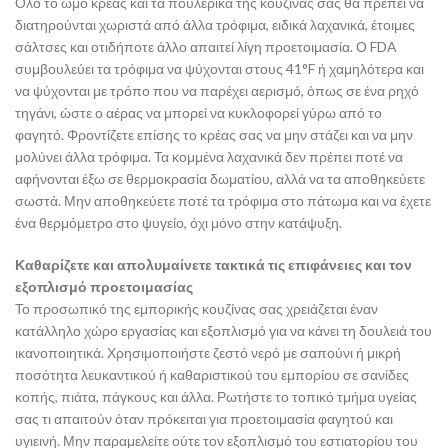
Όλο το ωμό κρέας και τα πουλερικά της κουζίνας σας θα πρέπει να
διατηρούνται χωριστά από άλλα τρόφιμα, ειδικά λαχανικά, έτοιμες
σάλτσες και οτιδήποτε άλλο απαιτεί λίγη προετοιμασία. Ο FDA
συμβουλεύει τα τρόφιμα να ψύχονται στους 41°F ή χαμηλότερα και
να ψύχονται με τρόπο που να παρέχει αερισμό, όπως σε ένα ρηχό
τηγάνι, ώστε ο αέρας να μπορεί να κυκλοφορεί γύρω από το
φαγητό. Φροντίζετε επίσης το κρέας σας να μην στάζει και να μην
μολύνει άλλα τρόφιμα. Τα κομμένα λαχανικά δεν πρέπει ποτέ να
αφήνονται έξω σε θερμοκρασία δωματίου, αλλά να τα αποθηκεύετε
σωστά. Μην αποθηκεύετε ποτέ τα τρόφιμα στο πάτωμα και να έχετε
ένα θερμόμετρο στο ψυγείο, όχι μόνο στην κατάψυξη.
Καθαρίζετε και απολυμαίνετε τακτικά τις επιφάνειες και τον
εξοπλισμό προετοιμασίας
Το προσωπικό της εμπορικής κουζίνας σας χρειάζεται έναν
κατάλληλο χώρο εργασίας και εξοπλισμό για να κάνει τη δουλειά του
ικανοποιητικά. Χρησιμοποιήστε ζεστό νερό με σαπούνι ή μικρή
ποσότητα λευκαντικού ή καθαριστικού του εμπορίου σε σανίδες
κοπής, πιάτα, πάγκους και άλλα. Ρωτήστε το τοπικό τμήμα υγείας
σας τι απαιτούν όταν πρόκειται για προετοιμασία φαγητού και
υγιεινή. Μην παραμελείτε ούτε τον εξοπλισμό του εστιατορίου του