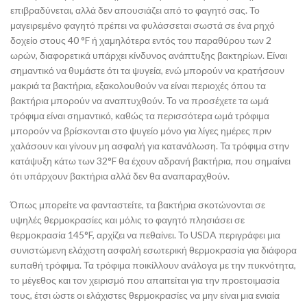
επιβραδύνεται, αλλά δεν απουσιάζει από το φαγητό σας. Το
μαγειρεμένο φαγητό πρέπει να φυλάσσεται σωστά σε ένα ρηχό
δοχείο στους 40 °F ή χαμηλότερα εντός του παραθύρου των 2
ωρών, διαφορετικά υπάρχει κίνδυνος ανάπτυξης βακτηρίων. Είναι
σημαντικό να θυμάστε ότι τα ψυγεία, ενώ μπορούν να κρατήσουν
μακριά τα βακτήρια, εξακολουθούν να είναι περιοχές όπου τα
βακτήρια μπορούν να αναπτυχθούν. Το να προσέχετε τα ωμά
τρόφιμα είναι σημαντικό, καθώς τα περισσότερα ωμά τρόφιμα
μπορούν να βρίσκονται στο ψυγείο μόνο για λίγες ημέρες πριν
χαλάσουν και γίνουν μη ασφαλή για κατανάλωση. Τα τρόφιμα στην
κατάψυξη κάτω των 32°F θα έχουν αδρανή βακτήρια, που σημαίνει
ότι υπάρχουν βακτήρια αλλά δεν θα αναπαραχθούν.
Όπως μπορείτε να φανταστείτε, τα βακτήρια σκοτώνονται σε
υψηλές θερμοκρασίες και μόλις το φαγητό πλησιάσει σε
θερμοκρασία 145°F, αρχίζει να πεθαίνει. Το USDA περιγράφει μια
συνιστώμενη ελάχιστη ασφαλή εσωτερική θερμοκρασία για διάφορα
ευπαθή τρόφιμα. Τα τρόφιμα ποικίλλουν ανάλογα με την πυκνότητα,
το μέγεθος και τον χειρισμό που απαιτείται για την προετοιμασία
τους, έτσι ώστε οι ελάχιστες θερμοκρασίες να μην είναι μια ενιαία