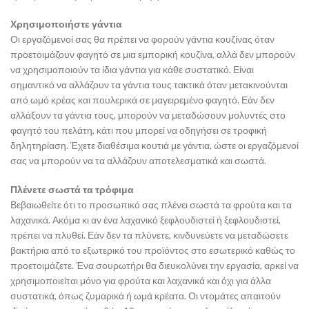
Χρησιμοποιήστε γάντια
Οι εργαζόμενοί σας θα πρέπει να φορούν γάντια κουζίνας όταν
προετοιμάζουν φαγητό σε μια εμπορική κουζίνα, αλλά δεν μπορούν
να χρησιμοποιούν τα ίδια γάντια για κάθε συστατικό. Είναι
σημαντικό να αλλάζουν τα γάντια τους τακτικά όταν μετακινούνται
από ωμό κρέας και πουλερικά σε μαγειρεμένο φαγητό. Εάν δεν
αλλάξουν τα γάντια τους, μπορούν να μεταδώσουν μολυντές στο
φαγητό του πελάτη, κάτι που μπορεί να οδηγήσει σε τροφική
δηλητηρίαση. Έχετε διαθέσιμα κουτιά με γάντια, ώστε οι εργαζόμενοί
σας να μπορούν να τα αλλάζουν αποτελεσματικά και σωστά.
Πλένετε σωστά τα τρόφιμα
Βεβαιωθείτε ότι το προσωπικό σας πλένει σωστά τα φρούτα και τα
λαχανικά. Ακόμα κι αν ένα λαχανικό ξεφλουδιστεί ή ξεφλουδιστεί,
πρέπει να πλυθεί. Εάν δεν τα πλύνετε, κινδυνεύετε να μεταδώσετε
βακτήρια από το εξωτερικό του προϊόντος στο εσωτερικό καθώς το
προετοιμάζετε. Ένα σουρωτήρι θα διευκολύνει την εργασία, αρκεί να
χρησιμοποιείται μόνο για φρούτα και λαχανικά και όχι για άλλα
συστατικά, όπως ζυμαρικά ή ωμά κρέατα. Οι ντομάτες απαιτούν