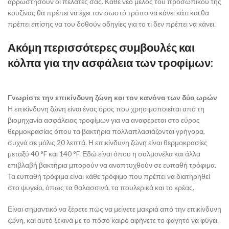
αρρωστήσουν οι πελάτες σας. Κάθε νέο μέλος του προσωπικού της
κουζίνας θα πρέπει να έχει τον σωστό τρόπο να κάνει κάτι και θα
πρέπει επίσης να του δοθούν οδηγίες για το τι δεν πρέπει να κάνει.
Ακόμη περισσότερες συμβουλές και
κόλπα για την ασφάλεια των τροφίμων:
Γνωρίστε την επικίνδυνη ζώνη και τον κανόνα των δύο ωρών
Η επικίνδυνη ζώνη είναι ένας όρος που χρησιμοποιείται από τη
βιομηχανία ασφάλειας τροφίμων για να αναφέρεται στο εύρος
θερμοκρασίας όπου τα βακτήρια πολλαπλασιάζονται γρήγορα,
συχνά σε μόλις 20 λεπτά. Η επικίνδυνη ζώνη είναι θερμοκρασίες
μεταξύ 40 °F και 140 °F. Εδώ είναι όπου η σαλμονέλα και άλλα
επιβλαβή βακτήρια μπορούν να αναπτυχθούν σε ευπαθή τρόφιμα.
Τα ευπαθή τρόφιμα είναι κάθε τρόφιμο που πρέπει να διατηρηθεί
στο ψυγείο, όπως τα θαλασσινά, τα πουλερικά και το κρέας.
Είναι σημαντικό να ξέρετε πώς να μείνετε μακριά από την επικίνδυνη
ζώνη, και αυτό ξεκινά με το πόσο καιρό αφήνετε το φαγητό να φύγει.