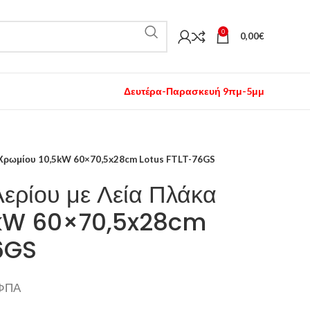
0
0,00
€
Δευτέρα-Παρασκευή 9πμ-5μμ
α Χρωμίου 10,5kW 60×70,5x28cm Lotus FTLT-76GS
ερίου με Λεία Πλάκα
5kW 60×70,5x28cm
6GS
 ΦΠΑ