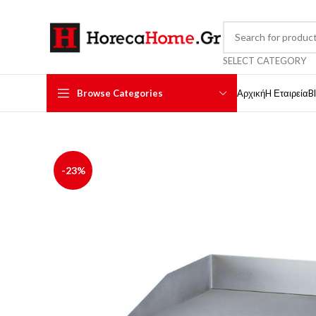
SELECT CATEGORY
Browse Categories
Αρχική
H Εταιρεία
B
-23%