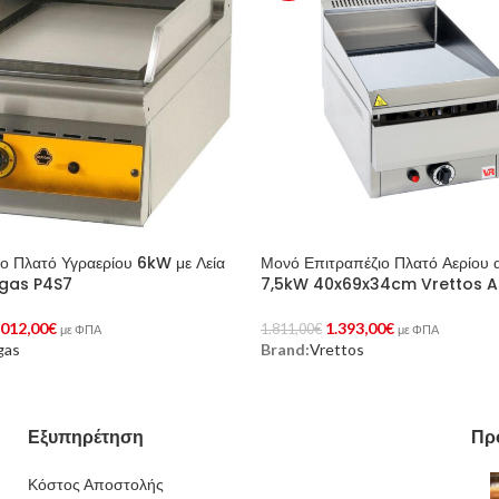
ιο Πλατό Υγραερίου 6kW με Λεία
Μονό Επιτραπέζιο Πλατό Αερίου 
rgas P4S7
7,5kW 40x69x34cm Vrettos A
.012,00
€
1.393,00
€
1.811,00
€
με ΦΠΑ
με ΦΠΑ
gas
Brand:
Vrettos
Στο Καλάθι
Προσθήκη Στο Καλάθι
Εξυπηρέτηση
Πρ
Κόστος Αποστολής