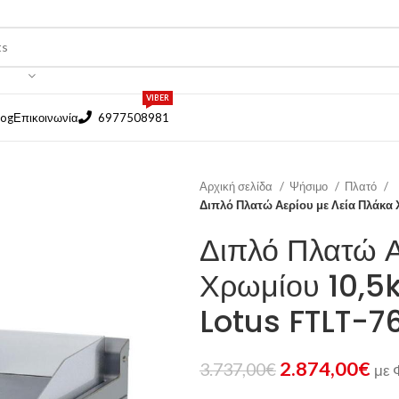
VIBER
log
Επικοινωνία
6977508981
Αρχική σελίδα
Ψήσιμο
Πλατό
Διπλό Πλατώ Αερίου με Λεία Πλάκ
Διπλό Πλατώ Α
Χρωμίου 10,
Lotus FTLT-7
2.874,00
€
3.737,00
€
με