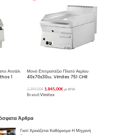
απο Ατσάλι
Μονό Επιτραπέζιο Πλατό Αερίου
thos 1
40x70x30εκ. Vimitex 751 CHR
1.845,00
€
2.399,00
€
με ΦΠΑ
Brand:
Vimitex
Προσθήκη Στο Καλάθι
όσφατα Άρθρα
Γιατί Χρειάζεται Καθάρισμα Η Μηχανή