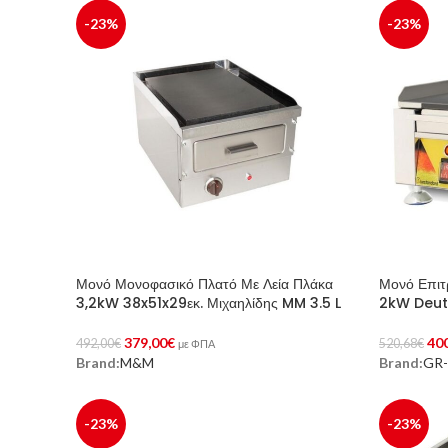
-23%
-23%
Μονό Μονοφασικό Πλατό Με Λεία Πλάκα
Μονό Επιτ
3,2kW 38x51x29εκ. Μιχαηλίδης MM 3.5 L
2kW Deut
379,00
€
40
492,00
€
520,68
€
με ΦΠΑ
Brand:
M&M
Brand:
GR-
Προσθήκη Στο Καλάθι
Προσθήκη 
-23%
-23%