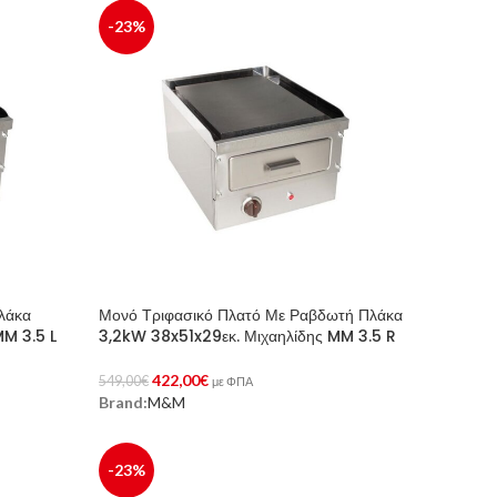
-23%
λάκα
Μονό Τριφασικό Πλατό Με Ραβδωτή Πλάκα
MM 3.5 L
3,2kW 38x51x29εκ. Μιχαηλίδης MM 3.5 R
422,00
€
549,00
€
με ΦΠΑ
Brand:
M&M
Προσθήκη Στο Καλάθι
-23%