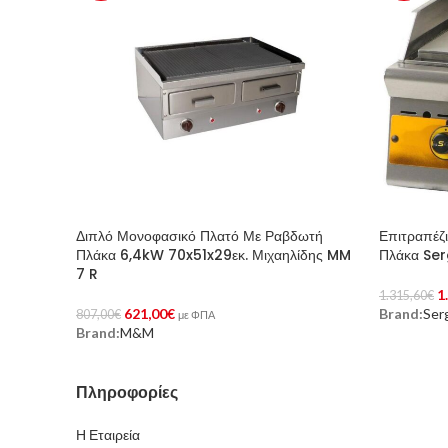
Διπλό Μονοφασικό Πλατό Με Ραβδωτή
Επιτραπέζ
Πλάκα 6,4kW 70x51x29εκ. Μιχαηλίδης MM
Πλάκα Se
7 R
1
1.315,60
€
621,00
€
Brand:
Ser
807,00
€
Προσθήκη 
με ΦΠΑ
Brand:
M&M
Προσθήκη Στο Καλάθι
Πληροφορίες
Η Εταιρεία