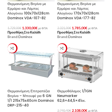
Θερμαινόμενη Βιτρίνα με
Θερμαινόμενη Βιτρίνα με
Ερμάριο και Λάμπες
Ερμάριο και Λάμπες
Αλογόνου 100x70x128cm
Αλογόνου 170x70x128cm
Dominox VDA-107-8Z
Dominox VDA-177-8Z
1.330,00
€
1.785,00
€
1.729,00
€
2.321,00
€
με ΦΠΑ
με ΦΠΑ
Προσθήκη Στο Καλάθι
Προσθήκη Στο Καλάθι
Brand:
Dominox
Brand:
Dominox
-23%
-23%
Θερμαινόμενη Επιτραπέζια
Θερμοθάλαμος 1/1GN
Βιτρίνα – Μπουφέ για 6 GN
Neumarker
1/1 215x75x40cm Dominox
62,6×44,5×41εκ.
DRP-215-40
2.108,00
€
2.740,40
€
με ΦΠΑ