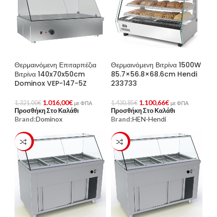
Θερμαινόμενη Επιταρπέζια
Θερμαινόμενη Βιτρίνα 1500W
Βιτρίνα 140x70x50cm
85.7×56.8×68.6cm Hendi
Dominox VEP-147-5Z
233733
1.016,00
€
1.100,66
€
1.321,00
€
1.430,85
€
με ΦΠΑ
με ΦΠΑ
Προσθήκη Στο Καλάθι
Προσθήκη Στο Καλάθι
Brand:
Dominox
Brand:
HEN-Hendi
-23%
-23%