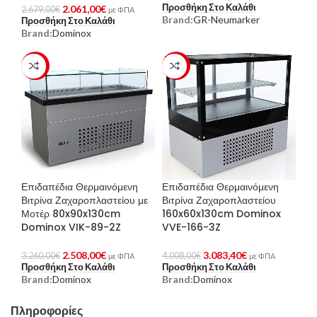
Προσθήκη Στο Καλάθι
2.061,00
€
2.679,00
€
με ΦΠΑ
Brand:
GR-Neumarker
Προσθήκη Στο Καλάθι
Brand:
Dominox
-23%
-23%
Επιδαπέδια Θερμαινόμενη
Επιδαπέδια Θερμαινόμενη
Βιτρίνα Ζαχαροπλαστείου με
Βιτρίνα Ζαχαροπλαστείου
Μοτέρ 80x90x130cm
160x60x130cm Dominox
Dominox VIK-89-2Z
VVE-166-3Z
2.508,00
€
3.083,40
€
3.260,00
€
4.008,00
€
με ΦΠΑ
με ΦΠΑ
Προσθήκη Στο Καλάθι
Προσθήκη Στο Καλάθι
Brand:
Dominox
Brand:
Dominox
Πληροφορίες