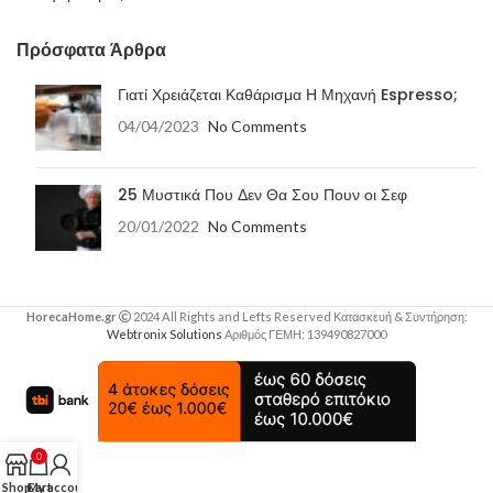
Πρόσφατα Άρθρα
Γιατί Χρειάζεται Καθάρισμα Η Μηχανή Espresso;
04/04/2023
No Comments
25 Μυστικά Που Δεν Θα Σου Πουν οι Σεφ
20/01/2022
No Comments
HorecaHome.gr
2024 All Rights and Lefts Reserved Κατασκευή & Συντήρηση:
Webtronix Solutions
Αριθμός ΓΕΜΗ: 139490827000
0
Shop
Cart
My account