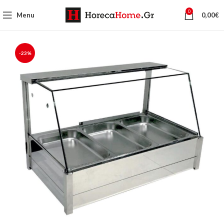
0
Menu
0,00
€
-23%