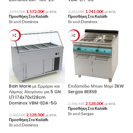
1.572,00
€
1.741,00
€
2.044,00
€
2.263,00
€
με ΦΠΑ
με ΦΠΑ
Προσθήκη Στο Καλάθι
Προσθήκη Στο Καλάθι
Brand:
Dominox
Brand:
Dominox
-23%
-23%
Bain Marie με Ερμάριο και
Επιδαπέδιο Μπαιν Μαρί 3KW
Λάμπες Αλογόνου για 5 GN
Sergas BE8S9
1/1 174x70x128cm
Dominox VBM-EDA-5G
2.128,00
€
2.766,40
€
με ΦΠΑ
Προσθήκη Στο Καλάθι
Brand:
Sergas
2.128,00
€
2.766,00
€
με ΦΠΑ
Προσθήκη Στο Καλάθι
Brand:
Dominox