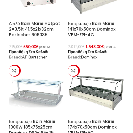
Διπλό Bain Marie Hotpot
Επιτραπέζιο Bain Marie
2×3,5lt 41,5x21x32cm
141x70x50cm Dominox
Bartscher 606035
VBM-EPI-4G
550,00
€
1.548,00
€
715,00
€
2.012,00
€
με ΦΠΑ
με ΦΠΑ
Προσθήκη Στο Καλάθι
Προσθήκη Στο Καλάθι
Brand:
AF-Bartscher
Brand:
Dominox
-23%
-23%
Επιτραπέζιο Bain Marie
Επιτραπέζιο Bain Marie
1000W 185x75x25cm
174x70x50cm Dominox
Dominox DRP-185-25
VBM-EPI-5G