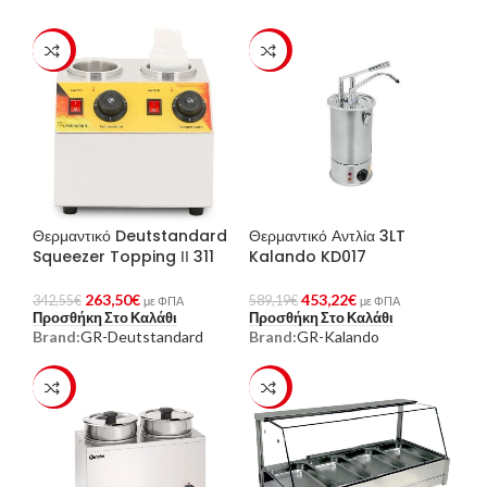
-23%
-23%
Θερμαντικό Deutstandard
Θερμαντικό Αντλία 3LT
Squeezer Topping ΙΙ 311
Kalando KD017
263,50
€
453,22
€
342,55
€
589,19
€
με ΦΠΑ
με ΦΠΑ
Προσθήκη Στο Καλάθι
Προσθήκη Στο Καλάθι
Brand:
GR-Deutstandard
Brand:
GR-Kalando
-23%
-23%