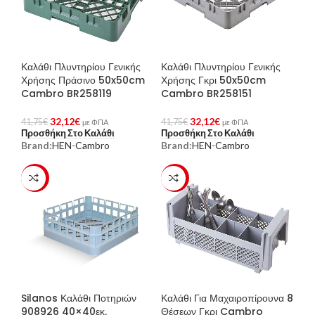
Καλάθι Πλυντηρίου Γενικής
Καλάθι Πλυντηρίου Γενικής
Χρήσης Πράσινο 50x50cm
Χρήσης Γκρι 50x50cm
Cambro BR258119
Cambro BR258151
32,12
€
32,12
€
41,75
€
41,75
€
με ΦΠΑ
με ΦΠΑ
Προσθήκη Στο Καλάθι
Προσθήκη Στο Καλάθι
Brand:
HEN-Cambro
Brand:
HEN-Cambro
-24%
-23%
Silanos Καλάθι Ποτηριών
Καλάθι Για Μαχαιροπίρουνα 8
908926 40×40εκ.
Θέσεων Γκρι Cambro