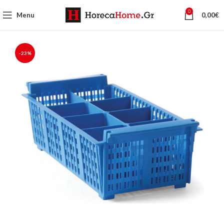
0
Menu
0,00
€
-23%