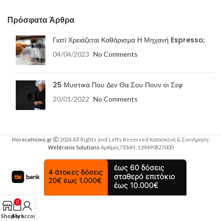
Πρόσφατα Άρθρα
Γιατί Χρειάζεται Καθάρισμα Η Μηχανή Espresso;
04/04/2023
No Comments
25 Μυστικά Που Δεν Θα Σου Πουν οι Σεφ
20/01/2022
No Comments
HorecaHome.gr
2024 All Rights and Lefts Reserved Κατασκευή & Συντήρηση:
Webtronix Solutions
Αριθμός ΓΕΜΗ: 139490827000
0
Shop
Cart
My account