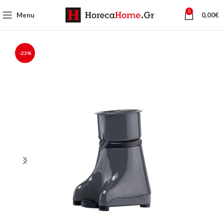
0
Menu
0,00
€
-23%