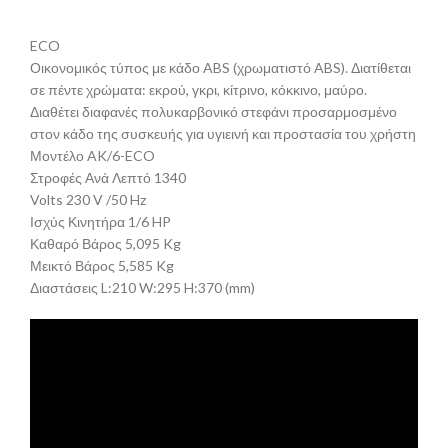
ECO
Οικονομικός τύπος με κάδο ABS (χρωματιστό ABS). Διατίθεται
σε πέντε χρώματα: εκρού, γκρι, κίτρινο, κόκκινο, μαύρο.
Διαθέτει διαφανές πολυκαρβονικό στεφάνι προσαρμοσμένο
στον κάδο της συσκευής για υγιεινή και προστασία του χρήστη
Μοντέλο AK/6-ECO
Στροφές Ανά Λεπτό 1340
Volts 230 V /50 Hz
Ισχύς Κινητήρα 1/6 HP
Καθαρό Βάρος 5,095 Kg
Μεικτό Βάρος 5,585 Kg
Διαστάσεις L:210 W:295 H:370 (mm)