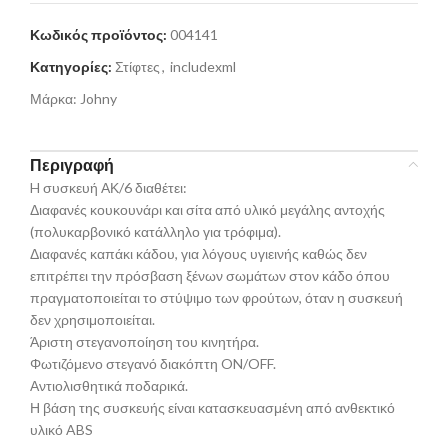
Κωδικός προϊόντος:
004141
Κατηγορίες:
Στίφτες
,
includexml
Μάρκα:
Johny
Περιγραφή
H συσκευή ΑΚ/6 διαθέτει:
Διαφανές κουκουνάρι και σίτα από υλικό μεγάλης αντοχής
(πολυκαρβονικό κατάλληλο για τρόφιμα).
Διαφανές καπάκι κάδου, για λόγους υγιεινής καθώς δεν
επιτρέπει την πρόσβαση ξένων σωμάτων στον κάδο όπου
πραγματοποιείται το στύψιμο των φρούτων, όταν η συσκευή
δεν χρησιμοποιείται.
Άριστη στεγανοποίηση του κινητήρα.
Φωτιζόμενο στεγανό διακόπτη ON/OFF.
Αντιολισθητικά ποδαρικά.
Η βάση της συσκευής είναι κατασκευασμένη από ανθεκτικό
υλικό ABS