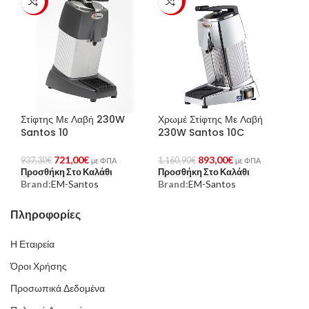
-23%
-23%
Στίφτης Με Λαβή 230W
Χρωμέ Στίφτης Με Λαβή
Santos 10
230W Santos 10C
721,00
€
893,00
€
937,30
€
1.160,90
€
με ΦΠΑ
με ΦΠΑ
Προσθήκη Στο Καλάθι
Προσθήκη Στο Καλάθι
Brand:
EM-Santos
Brand:
EM-Santos
Πληροφορίες
Η Εταιρεία
Όροι Χρήσης
Προσωπικά Δεδομένα