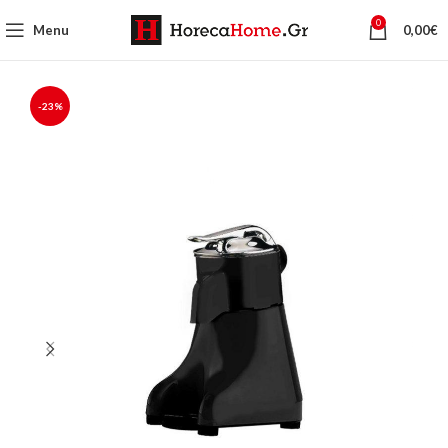
0
Menu
0,00
€
-23%