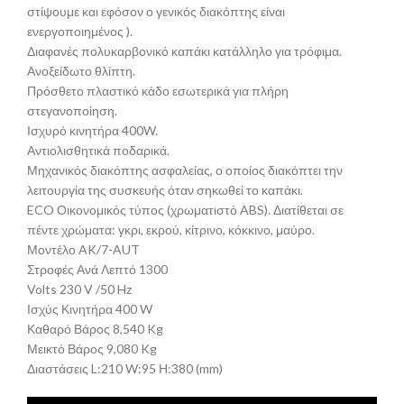
στίψουμε και εφόσον ο γενικός διακόπτης είναι
ενεργοποιημένος ).
Διαφανές πολυκαρβονικό καπάκι κατάλληλο για τρόφιμα.
Ανοξείδωτο θλίπτη.
Πρόσθετο πλαστικό κάδο εσωτερικά για πλήρη
στεγανοποίηση.
Ισχυρό κινητήρα 400W.
Αντιολισθητικά ποδαρικά.
Μηχανικός διακόπτης ασφαλείας, ο οποίος διακόπτει την
λειτουργία της συσκευής όταν σηκωθεί το καπάκι.
ECO Οικονομικός τύπος (χρωματιστό ABS). Διατίθεται σε
πέντε χρώματα: γκρι, εκρού, κίτρινο, κόκκινο, μαύρο.
Μοντέλο AK/7-AUT
Στροφές Ανά Λεπτό 1300
Volts 230 V /50 Hz
Ισχύς Κινητήρα 400 W
Καθαρό Βάρος 8,540 Kg
Μεικτό Βάρος 9,080 Kg
Διαστάσεις L:210 W:95 Η:380 (mm)