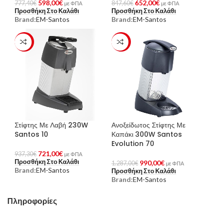
598,00
€
652,00
€
777,40
€
847,60
€
με ΦΠΑ
με ΦΠΑ
Προσθήκη Στο Καλάθι
Προσθήκη Στο Καλάθι
Brand:
EM-Santos
Brand:
EM-Santos
-23%
-23%
Στίφτης Με Λαβή 230W
Ανοξείδωτος Στίφτης Με
Santos 10
Καπάκι 300W Santos
Evolution 70
721,00
€
937,30
€
με ΦΠΑ
Προσθήκη Στο Καλάθι
990,00
€
1.287,00
€
με ΦΠΑ
Brand:
EM-Santos
Προσθήκη Στο Καλάθι
Brand:
EM-Santos
Πληροφορίες