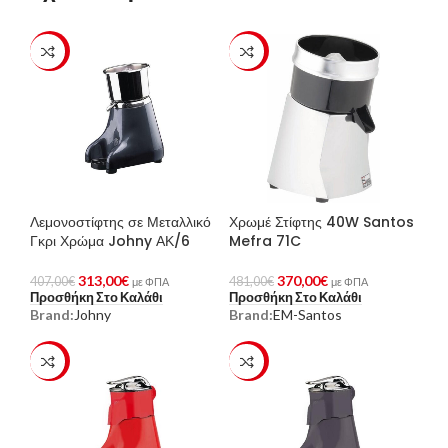
-23%
-23%
Λεμονοστίφτης σε Μεταλλικό
Χρωμέ Στίφτης 40W Santos
Γκρι Χρώμα Johny ΑΚ/6
Mefra 71C
313,00
€
370,00
€
407,00
€
481,00
€
με ΦΠΑ
με ΦΠΑ
Προσθήκη Στο Καλάθι
Προσθήκη Στο Καλάθι
Brand:
Johny
Brand:
EM-Santos
-23%
-23%