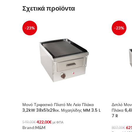
Σχετικά προϊόντα
-23%
-23%
Μονό Τριφασικό Πλατό Με Λεία Πλάκα
Διπλό Μον
3,2kW 38x51x29εκ. Μιχαηλίδης MM 3.5 L
Πλάκα 6,4
7 R
422,00
€
549,00
€
με ΦΠΑ
62
Brand:
M&M
807,00
€
Προσθήκη Στο Καλάθι