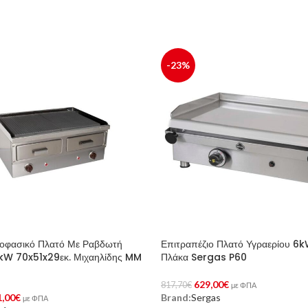
-23%
οφασικό Πλατό Με Ραβδωτή
Επιτραπέζιο Πλατό Υγραερίου 6k
kW 70x51x29εκ. Μιχαηλίδης MM
Πλάκα Sergas P60
629,00
€
817,70
€
με ΦΠΑ
1,00
€
Brand:
Sergas
Προσθήκη Στο Καλάθι
με ΦΠΑ