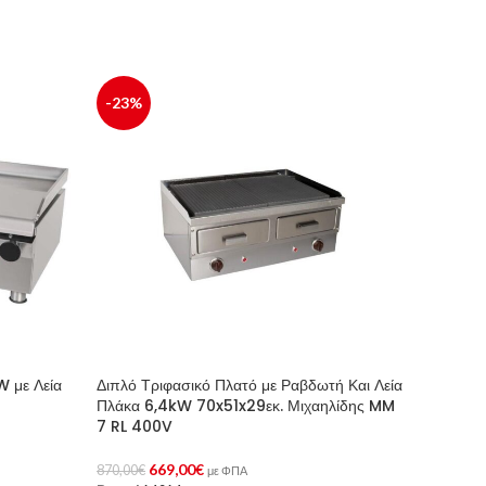
-23%
W με Λεία
Διπλό Τριφασικό Πλατό με Ραβδωτή Και Λεία
Πλάκα 6,4kW 70x51x29εκ. Μιχαηλίδης MM
7 RL 400V
669,00
€
870,00
€
με ΦΠΑ