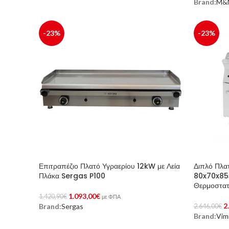
Brand:
M&
Προσθήκη 
-23%
-23%
Επιτραπέζιο Πλατό Υγραερίου 12kW με Λεία
Διπλό Πλα
Πλάκα Sergas P100
80x70x85ε
Θερμοστατ
1.093,00
€
1.420,90
€
με ΦΠΑ
2
Brand:
Sergas
2.646,00
€
Προσθήκη Στο Καλάθι
Brand:
Vim
Προσθήκη 