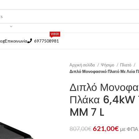
VIBER
log
Επικοινωνία
6977508981
Αρχική σελίδα
Ψήσιμο
Πλατό
Διπλό Μονοφασικό Πλατό Με Λεία Π
Διπλό Μονοφα
Πλάκα 6,4kW 
MM 7 L
621,00
€
807,00
€
με ΦΠΑ