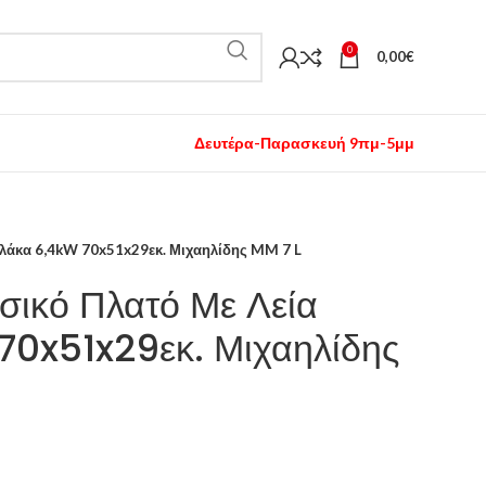
0
0,00
€
Δευτέρα-Παρασκευή 9πμ-5μμ
λάκα 6,4kW 70x51x29εκ. Μιχαηλίδης MM 7 L
σικό Πλατό Με Λεία
70x51x29εκ. Μιχαηλίδης