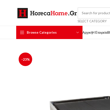
SELECT CATEGORY
Browse Categories
Αρχική
H Εταιρεία
B
-23%