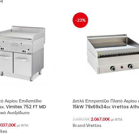
M
Στο Καλάθι
-23%
τό Αερίου Επιδαπέδιο
Διπλό Επιτραπέζιο Πλατό Αερίου 
κ. Vimitex 752 FT MD
15kW 79x69x34εκ Vrettos Ath
ικό Ανοξείδωτο
2.067,00
€
2.688,00
€
με ΦΠΑ
.037,00
€
Brand:
Vrettos
Προσθήκη Στο Καλάθι
με ΦΠΑ
itex
Στο Καλάθι