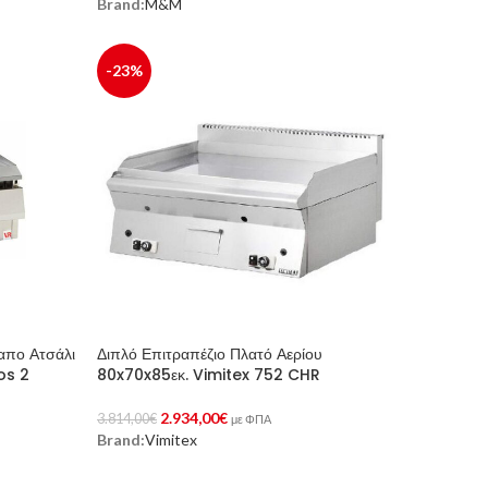
Brand:
M&M
Προσθήκη Στο Καλάθι
-23%
απο Ατσάλι
Διπλό Επιτραπέζιο Πλατό Αερίου
os 2
80x70x85εκ. Vimitex 752 CHR
2.934,00
€
3.814,00
€
με ΦΠΑ
Brand:
Vimitex
Προσθήκη Στο Καλάθι