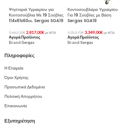
Ψησταριά Υγραερίου για
Κοντοσουβλιέρα Υγραερίου
Κοντοσούβλια Με 19 Σούβλες
Για 19 Σούβλες με Βάση
114x61x60εκ. Sergas SGA19
Sergas SGA19
2.817,00
€
3.349,00
€
3.662,10
€
4.353,70
€
με ΦΠΑ
με ΦΠΑ
Αγορά Προϊόντος
Αγορά Προϊόντος
Brand:
Sergas
Brand:
Sergas
Πληροφορίες
Η Εταιρεία
Όροι Χρήσης
Προσωπικά Δεδομένα
Πολιτική Απορρήτου
Επικοινωνία
Εξυπηρέτηση