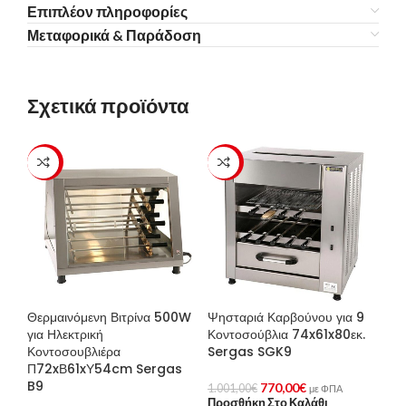
Επιπλέον πληροφορίες
Μεταφορικά & Παράδοση
Σχετικά προϊόντα
-23%
-23%
Θερμαινόμενη Βιτρίνα 500W
Ψησταριά Καρβούνου για 9
για Ηλεκτρική
Κοντοσούβλια 74x61x80εκ.
Κοντοσουβλιέρα
Sergas SGK9
Π72xΒ61xΥ54cm Sergas
B9
770,00
€
1.001,00
€
με ΦΠΑ
Προσθήκη Στο Καλάθι