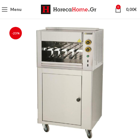
0
Menu
0,00
€
-23%