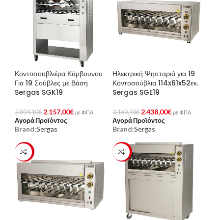
Κοντοσουβλιέρα Κάρβουνου
Ηλεκτρική Ψησταριά για 19
Για 19 Σούβλες με Βάση
Κοντοσούβλια 114x61x52εκ.
Sergas SGK19
Sergas SGE19
2.157,00
€
2.438,00
€
2.804,10
€
3.169,40
€
με ΦΠΑ
με ΦΠΑ
Αγορά Προϊόντος
Αγορά Προϊόντος
Brand:
Sergas
Brand:
Sergas
-23%
-23%