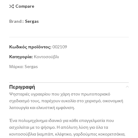
Compare
Brand::
Sergas
Κωδικός προϊόντος:
002109
Κατηγορία:
Κοντοσούβλι
Μάρκα:
Sergas
Περιγραφή
Ψησταριές υγραερίου που χάρη στον πρωτοποριακό
σχεδιασμό τους, παρέχουν ευκολία στο χειρισμό, οικονομική
λειτουργία και ελκυστική εμφάνιση.
Ένα πολυμηχάνημα ιδανικό για κάθε επαγγελματία που
ασχολείται με το ψήσιμο. Η απόλυτη λύση για όλα τα
κοντοσούβλια (κεμπάπ, κλέφτικο, γαρδούμπες κοκορετσάκια,