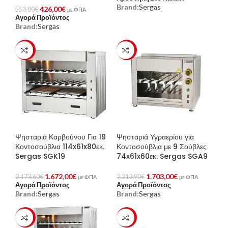
Brand:
Sergas
426,00
€
553,80
€
με ΦΠΑ
Αγορά Προϊόντος
Brand:
Sergas
-23%
-23%
Ψησταριά Καρβούνου Για 19
Ψησταριά Υγραερίου για
Κοντοσούβλια 114x61x80εκ.
Κοντοσούβλια με 9 Σούβλες
Sergas SGK19
74x61x60εκ. Sergas SGA9
1.672,00
€
1.703,00
€
2.173,60
€
2.213,90
€
με ΦΠΑ
με ΦΠΑ
Αγορά Προϊόντος
Αγορά Προϊόντος
Brand:
Sergas
Brand:
Sergas
-23%
-23%