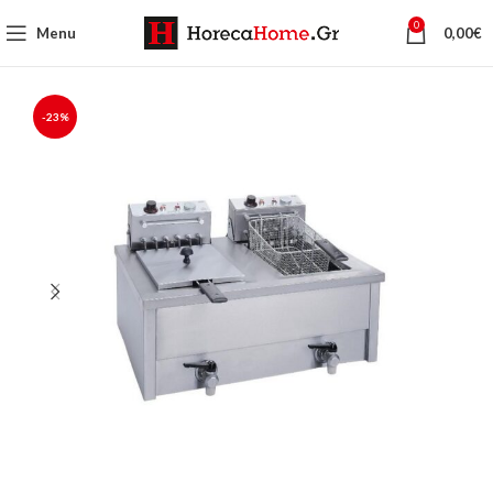
0
Menu
0,00
€
-23%