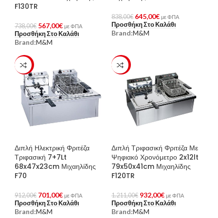
F130TR
645,00
€
838,00
€
με ΦΠΑ
Προσθήκη Στο Καλάθι
567,00
€
738,00
€
με ΦΠΑ
Brand:
M&M
Προσθήκη Στο Καλάθι
Brand:
M&M
-23%
-23%
Διπλή Ηλεκτρική Φριτέζα
Διπλή Τριφασική Φριτέζα Με
Τριφασική 7+7Lt
Ψηφιακό Χρονόμετρο 2x12lt
68x47x23cm Μιχαηλίδης
79x50x41cm Μιχαηλίδης
F70
F120TR
701,00
€
932,00
€
912,00
€
1.211,00
€
με ΦΠΑ
με ΦΠΑ
Προσθήκη Στο Καλάθι
Προσθήκη Στο Καλάθι
Brand:
M&M
Brand:
M&M