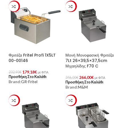
-23%
-23%
Φριτέζα Fritel Profi 1X5LT
Μονή Μονοφασική Φριτέζα
00-00146
7Lt 26×39,5×37,5cm
Μιχαηλίδης F70 C
179,18
€
232,93
€
με ΦΠΑ
Προσθήκη Στο Καλάθι
266,00
€
346,00
€
με ΦΠΑ
Brand:
GR-Fritel
Προσθήκη Στο Καλάθι
Brand:
M&M
-23%
-23%