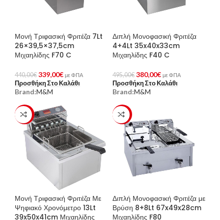
Μονή Τριφασική Φριτέζα 7Lt
Διπλή Μονοφασική Φριτέζα
26×39,5×37,5cm
4+4Lt 35x40x33cm
Μιχαηλίδης F70 C
Μιχαηλίδης F40 C
339,00
€
380,00
€
440,00
€
495,00
€
με ΦΠΑ
με ΦΠΑ
Προσθήκη Στο Καλάθι
Προσθήκη Στο Καλάθι
Brand:
M&M
Brand:
M&M
-23%
-23%
Μονή Τριφασική Φριτέζα Με
Διπλή Μονοφασική Φριτέζα με
Ψηφιακό Χρονόμετρο 13Lt
Βρύση 8+8Lt 67x49x28cm
39x50x41cm Μιχαηλίδης
Μιχαηλίδης F80